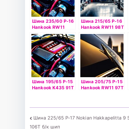
Шина 235/60 Р-16
Шина 215/65 Р-16
Hankook RW11
Hankook RW11 98T
100T шип б/к
Шина 195/65 Р-15
Шина 205/75 Р-15
Hankook K435 91Т
Hankook RW11 97Т
б/к
шип
Навигация
Шина 225/65 Р-17 Nokian Hakkapelitta 9
106T б/к шип