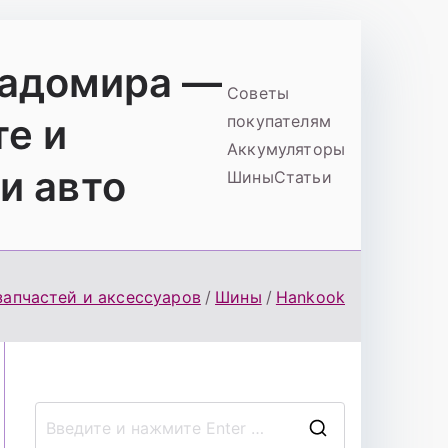
ладомира —
Советы
те и
покупателям
Аккумуляторы
и авто
Шины
Статьи
запчастей и аксессуаров
Шины
Hankook
П