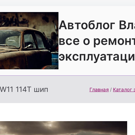
Автоблог В
все о ремон
эксплуатаци
RW11 114T шип
Главная
Каталог 