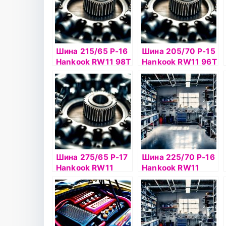
Шина 215/65 Р-16
Шина 205/70 Р-15
Hankook RW11 98Т
Hankook RW11 96Т
б/к шип
б/к шип
Шина 275/65 Р-17
Шина 225/70 Р-16
Hankook RW11
Hankook RW11
115Т шип
103T шип