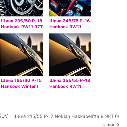
Шина 235/50 Р-18
Шина 245/75 Р-16
Hankook RW11 97T
Hankook RW11
шип
111T шип
Шина 185/60 Р-15
Шина 255/55 Р-18
Hankook Winter I
Hankook RW11
Pike RS2 W429
109T б/к шип
шип
 SUV
Шина 215/55 Р-17 Nokian Hakkapelitta 8 98T б/
к шип