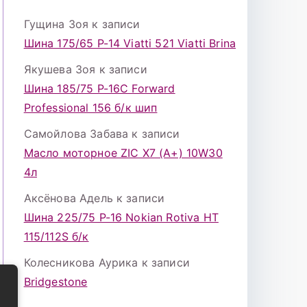
Гущина Зоя
к записи
Шина 175/65 Р-14 Viatti 521 Viatti Brina
Якушева Зоя
к записи
Шина 185/75 Р-16С Forward
Professional 156 б/к шип
Самойлова Забава
к записи
Масло моторное ZIC X7 (A+) 10W30
4л
Аксёнова Адель
к записи
Шина 225/75 Р-16 Nokian Rotiva HT
115/112S б/к
Колесникова Аурика
к записи
Bridgestone