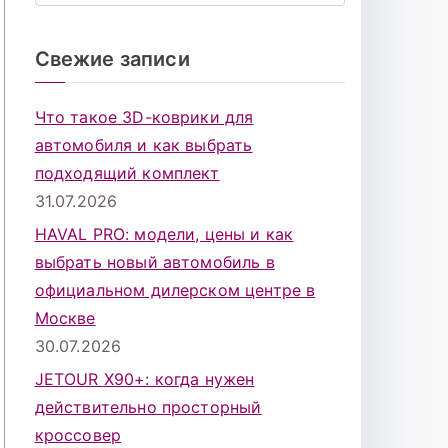
о
и
Свежие записи
с
к
Что такое 3D-коврики для
д
автомобиля и как выбрать
л
подходящий комплект
я
31.07.2026
:
HAVAL PRO: модели, цены и как
выбрать новый автомобиль в
официальном дилерском центре в
Москве
30.07.2026
JETOUR X90+: когда нужен
действительно просторный
кроссовер