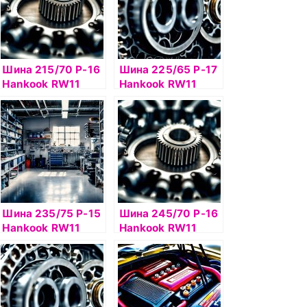
Шина 215/70 Р-16
Шина 225/65 Р-17
Hankook RW11
Hankook RW11
100T б/к шип
102T TL шип
Шина 235/75 Р-15
Шина 245/70 Р-16
Hankook RW11
Hankook RW11
105T
107Т шип