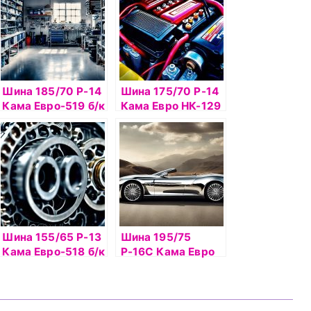
Шина 185/70 Р-14
Шина 175/70 Р-14
Кама Евро-519 б/к
Кама Евро НК-129
НкШЗ шип
б/к
Шина 155/65 Р-13
Шина 195/75
Кама Евро-518 б/к
Р-16С Кама Евро
шип
НК-131 б/к