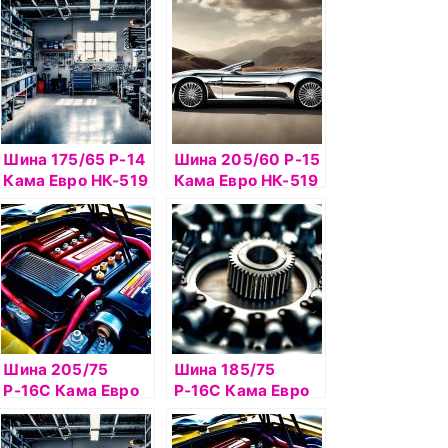
Шина 175/65 Р-14
Шина 205/60 Р-15
Кама Евро НК-519
Кама Евро НК-519
б/к шип
б/к шип
Шина 205/75
Шина 185/75
Р-16С Кама Евро
Р-16С Кама Евро
НК-520 б/к шип
НК-131 б/к