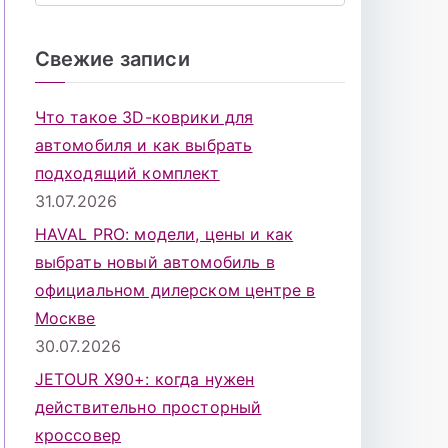
о
и
Свежие записи
с
к
Что такое 3D-коврики для
д
автомобиля и как выбрать
л
подходящий комплект
я
31.07.2026
:
HAVAL PRO: модели, цены и как
выбрать новый автомобиль в
официальном дилерском центре в
Москве
30.07.2026
JETOUR X90+: когда нужен
действительно просторный
кроссовер