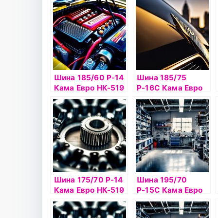
Шина 185/60 Р-14
Шина 185/75
Кама Евро НК-519
Р-16С Кама Евро
шип
НК-520 б/к шип
Шина 175/70 Р-14
Шина 195/70
Кама Евро НК-519
Р-15С Кама Евро
б/к шип
НК-131 б/к