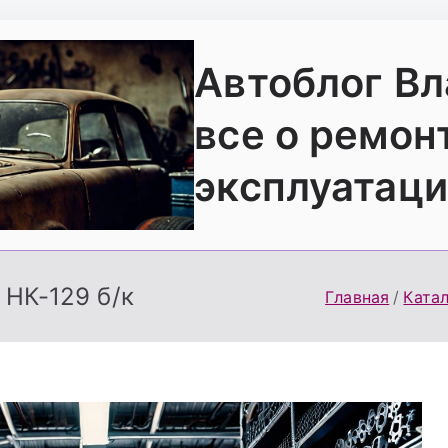
Автоблог В
все о ремон
эксплуатаци
 НК-129 б/к
Главная
Катал