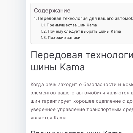
записи
Шина
Содержание
175/70
Передовая технология для вашего автомо
Р-13
Преимущества шин Kama
Кама
Почему следует выбрать шины Kama
Евро
Похожие записи:
НК-129
Передовая технологи
б/
к
шины Kama
Когда речь заходит о безопасности и ко
элементов вашего автомобиля являются 
шин гарантирует хорошее сцепление с дор
уверенное управление транспортным сре
является Kama.