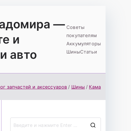
ладомира —
Советы
те и
покупателям
Аккумуляторы
и авто
Шины
Статьи
ог запчастей и аксессуаров
Шины
Кама
П