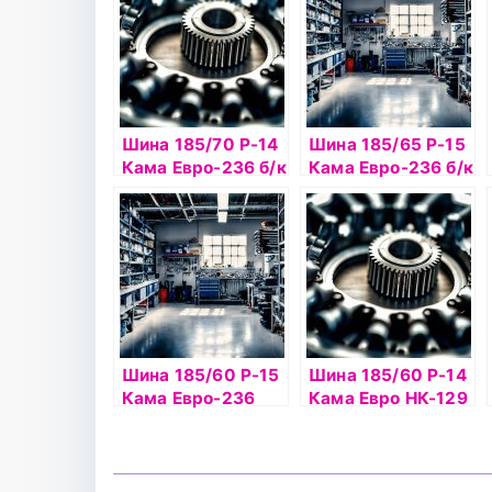
Шина 185/70 Р-14
Шина 185/65 Р-15
Кама Евро-236 б/к
Кама Евро-236 б/к
НкШЗ
Шина 185/60 Р-15
Шина 185/60 Р-14
Кама Евро-236
Кама Евро НК-129
84Н б/к
б/к