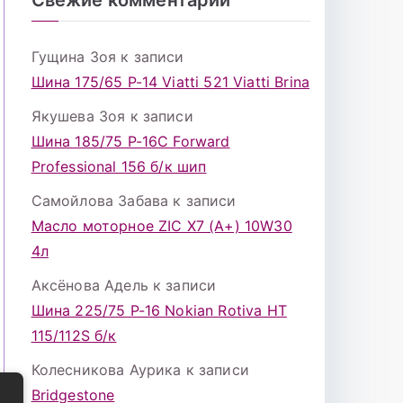
Гущина Зоя
к записи
Шина 175/65 Р-14 Viatti 521 Viatti Brina
Якушева Зоя
к записи
Шина 185/75 Р-16С Forward
Professional 156 б/к шип
Самойлова Забава
к записи
Масло моторное ZIC X7 (A+) 10W30
4л
Аксёнова Адель
к записи
Шина 225/75 Р-16 Nokian Rotiva HT
115/112S б/к
Колесникова Аурика
к записи
Bridgestone