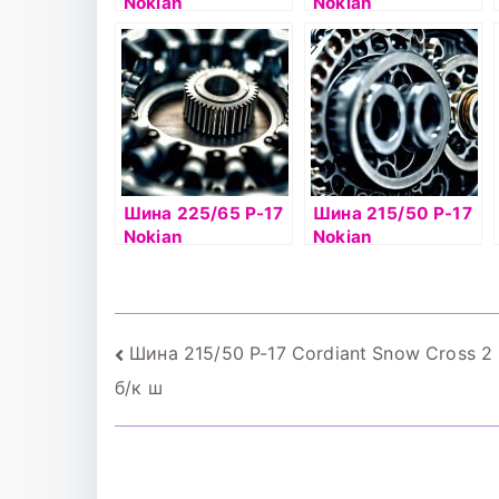
Nokian
Nokian
Hakkapelitta 8 SUV
Hakkapelitta 8 88T
102T б/к шип
б/к шип
Шина 225/65 Р-17
Шина 215/50 Р-17
Nokian
Nokian
Hakkapelitta 8 SUV
Hakkapelitta 9 95T
106T б/к шип
б/к шип
Навигация
Шина 215/50 Р-17 Cordiant Snow Cross 2
б/к ш
по
записям