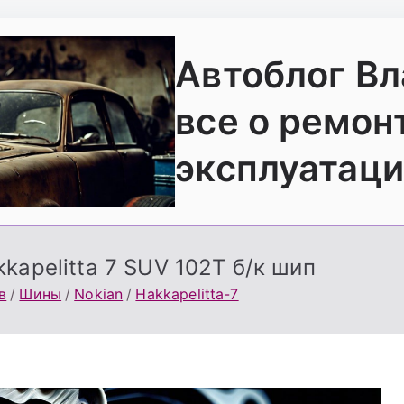
Автоблог В
все о ремон
эксплуатаци
kapelitta 7 SUV 102Т б/к шип
в
Шины
Nokian
Hakkapelitta-7