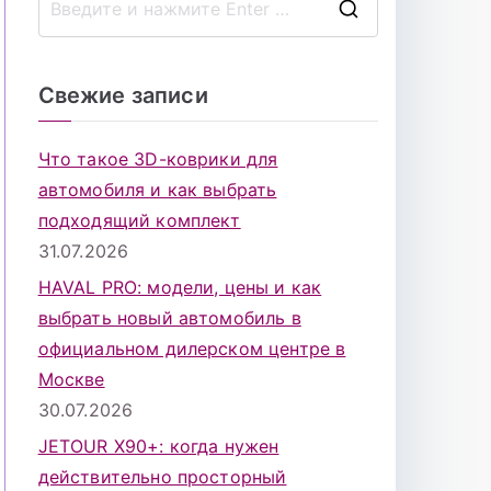
П
о
и
Свежие записи
с
к
Что такое 3D-коврики для
д
автомобиля и как выбрать
л
подходящий комплект
я
31.07.2026
:
HAVAL PRO: модели, цены и как
выбрать новый автомобиль в
официальном дилерском центре в
Москве
30.07.2026
JETOUR X90+: когда нужен
действительно просторный