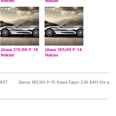
Nokian
Nokian
Hakkapelitta R2 XL
Hakkapelitta 7 SUV
86R б/к
XL 103T шип
Шина 215/60 Р-16
Шина 185/65 Р-14
Nokian
Nokian
Hakkapelitta R2 99
Hakkapelitta 7 90Т
б/к
б/к шип
 95Т
Шина 185/60 Р-15 Кама Евро-236 84Н б/к