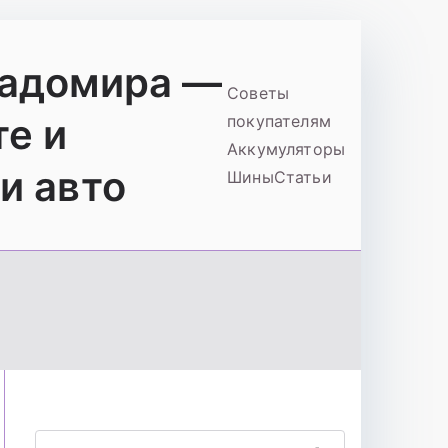
ладомира —
Советы
те и
покупателям
Аккумуляторы
и авто
Шины
Статьи