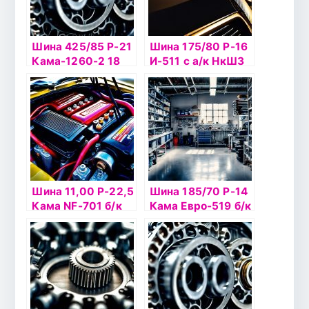
Шина 425/85 Р-21
Шина 175/80 Р-16
Кама-1260-2 18
И-511 с а/к НкШЗ
н.с. б/к
шип
Шина 11,00 Р-22,5
Шина 185/70 Р-14
Кама NF-701 б/к
Кама Евро-519 б/к
НКШЗ 148/145К
НкШЗ шип