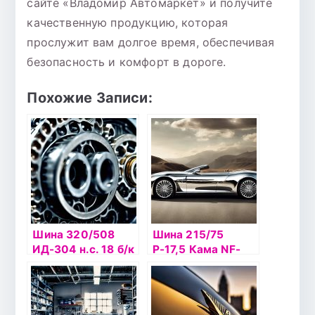
сайте «Владомир Автомаркет» и получите
качественную продукцию, которая
прослужит вам долгое время, обеспечивая
безопасность и комфорт в дороге.
Похожие Записи:
Шина 320/508
Шина 215/75
ИД-304 н.с. 18 б/к
Р-17,5 Кама NF-
202 б/к НкШз