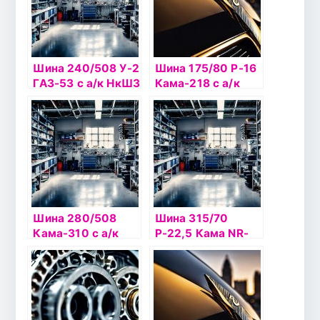
Шина 240/508 У-2
Шина 175/80 Р-16
ГАЗ-53 с а/к НкШЗ
Кама-218 с а/к
НкШЗ
Шина 280/508
Шина 315/70
Кама-310 с а/к
Р-22,5 Кама NR-
НКШЗ
202