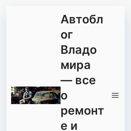
Перейти
Автобл
к
содержимому
ог
Владо
мира
— все
о
ремонт
е и