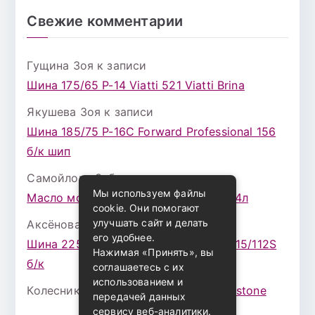
Свежие комментарии
Гущина Зоя
к записи
Шина 175/65 Р-14 Viatti 521 Viatti Brina
Якушева Зоя
к записи
Шина 185/75 Р-16С Forward Professional 156
б/к шип
Самойлова Забава
к записи
Мы используем файлы
Масло моторное ZIC X7 (A+) 10W30 4л
cookie. Они помогают
улучшать сайт и делать
Аксёнова Адель
к записи
его удобнее.
Шина 225/75 Р-16 Nokian Rotiva HT 115/112S
Нажимая «Принять», вы
б/к
соглашаетесь с их
использованием и
Колесникова Аурика
к записи
Bridgestone
передачей данных
сервису веб-аналитики.