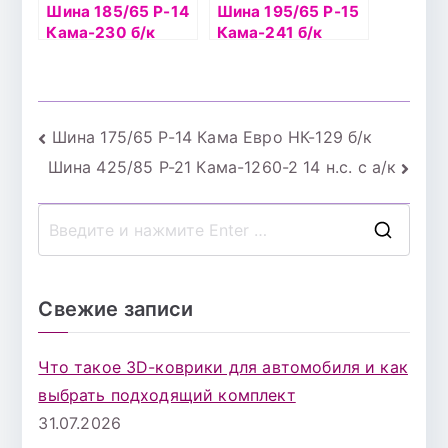
Шина 185/65 Р-14
Шина 195/65 Р-15
Кама-230 б/к
Кама-241 б/к
Навигация
Шина 175/65 Р-14 Кама Евро НК-129 б/к
Шина 425/85 Р-21 Кама-1260-2 14 н.с. с а/к
по
записям
П
о
и
Свежие записи
с
к
Что такое 3D-коврики для автомобиля и как
д
выбрать подходящий комплект
л
31.07.2026
я