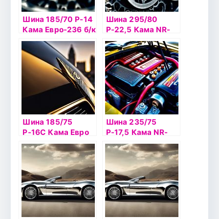
Шина 185/70 Р-14
Шина 295/80
Кама Евро-236 б/к
Р-22,5 Кама NR-
НкШЗ
202
Шина 185/75
Шина 235/75
Р-16С Кама Евро
Р-17,5 Кама NR-
НК-520 б/к шип
202 б/к