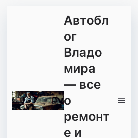
Перейти
Автобл
к
содержимому
ог
Владо
мира
— все
о
ремонт
е и