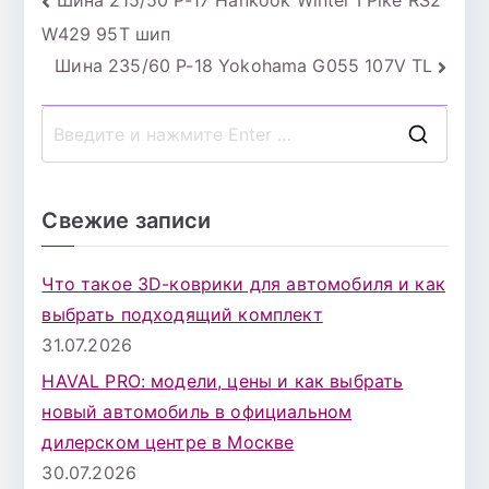
Навигация
Шина 215/50 Р-17 Hankook Winter I Pike RS2
W429 95T шип
по
Шина 235/60 Р-18 Yokohama G055 107V TL
записям
П
о
и
Свежие записи
с
к
Что такое 3D-коврики для автомобиля и как
д
выбрать подходящий комплект
л
31.07.2026
я
HAVAL PRO: модели, цены и как выбрать
:
новый автомобиль в официальном
дилерском центре в Москве
30.07.2026