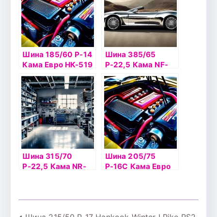
Шина 185/60 Р-14
Шина 385/65
Кама Евро НК-519
Р-22,5 Кама NF-
шип
202
Шина 315/70
Шина 205/75
Р-22,5 Кама NR-
Р-16С Кама Евро
202
НК-520 б/к шип