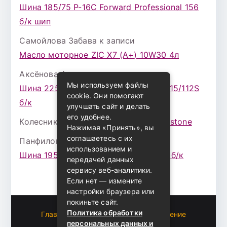
Шина 185/75 Р-16С Forward Professional 156
б/к шип
Самойлова Забава
к записи
Масло моторное ZIC X7 (A+) 10W30 4л
Аксёнова Адель
к записи
Мы используем файлы
Шина 225/75 Р-16 Nokian Rotiva HT 115/112S
cookie. Они помогают
б/к
улучшать сайт и делать
его удобнее.
Колесникова Аурика
к записи
Bridgestone
Нажимая «Принять», вы
соглашаетесь с их
Панфилова Лира
к записи
использованием и
Шина 195/65 Р-15 Hankook K435 91Т б/к
передачей данных
сервису веб-аналитики.
Если нет — измените
настройки браузера или
покиньте сайт.
Политика обработки
Главная
Пользовательское соглашение
персональных данных и
Карта сайта