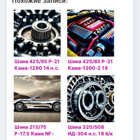
Похожие Записи:
Шина 425/85 Р-21
Шина 425/85 Р-21
Кама-1260 14 н.с.
Кама-1260-2 18
с а/к
н.с. с а/к
Шина 215/75
Шина 320/508
Р-17,5 Кама NF-
ИД-304 н.с. 18 б/к