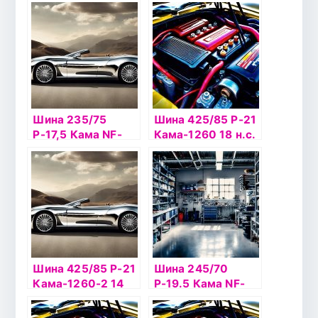
202 б/к НкШз
Шина 235/75
Шина 425/85 Р-21
Р-17,5 Кама NF-
Кама-1260 18 н.с.
202 б/к
с а/к
Шина 425/85 Р-21
Шина 245/70
Кама-1260-2 14
Р-19.5 Кама NF-
н.с. с а/к
201 б/к