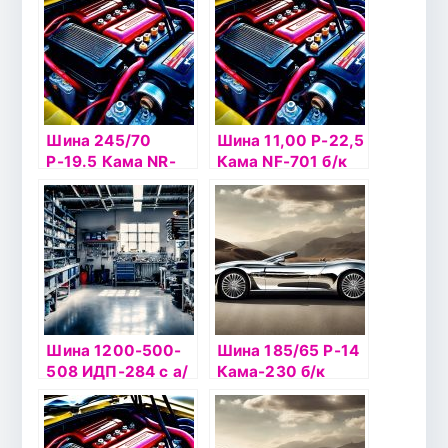
Шина 245/70
Шина 11,00 Р-22,5
Р-19.5 Кама NR-
Кама NF-701 б/к
201 б/к
НКШЗ 148/145К
Шина 1200-500-
Шина 185/65 Р-14
508 ИДП-284 с а/
Кама-230 б/к
к НКШЗ