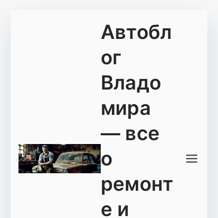
Перейти
Автобл
к
содержимому
ог
Владо
мира
— все
о
ремонт
е и