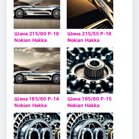
Шина 215/60 Р-16
Шина 215/55 Р-16
Nokian Hakka
Nokian Hakka
Green2 XL 99W б/
Green2 97V б/к
к
Шина 185/60 Р-14
Шина 195/60 Р-15
Nokian Hakka
Nokian Hakka
Green2 82T б/к
Green2 88H б/к