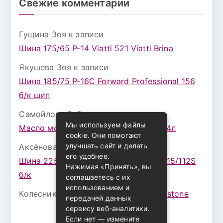
Свежие комментарии
Гущина Зоя
к записи
Шина 175/65 Р-14 Viatti 521 Viatti Brina
Якушева Зоя
к записи
Шина 185/75 Р-16С Forward Professional 156
б/к шип
Самойлова Забава
к записи
Мы используем файлы
Масло моторное ZIC X7 (A+) 10W30 4л
cookie. Они помогают
улучшать сайт и делать
Аксёнова Адель
к записи
его удобнее.
Шина 225/75 Р-16 Nokian Rotiva HT 115/112S
Нажимая «Принять», вы
б/к
соглашаетесь с их
использованием и
Колесникова Аурика
к записи
Bridgestone
передачей данных
сервису веб-аналитики.
Если нет — измените