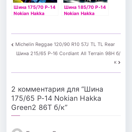
Шина 175/70 Р-14
Шина 185/70 Р-14
Nokian Hakka
Nokian Hakka
Green2 88T б/к
Green 88T б/к
Навигация
Michelin Reggae 120/90 R10 57J TL TL Rear
Шина 215/65 Р-16 Cordiant All Terrain 98H б/
по
к
записям
2 комментария для “
Шина
175/65 Р-14 Nokian Hakka
Green2 86T б/к
”