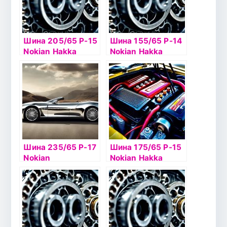
Шина 205/65 Р-15
Шина 155/65 Р-14
Nokian Hakka
Nokian Hakka
Green2 XL 99H б/к
Green2 75T б/к
Шина 235/65 Р-17
Шина 175/65 Р-15
Nokian
Nokian Hakka
Hakkapelitta R2
Green2 84Н б/к
SUV 108R б/к