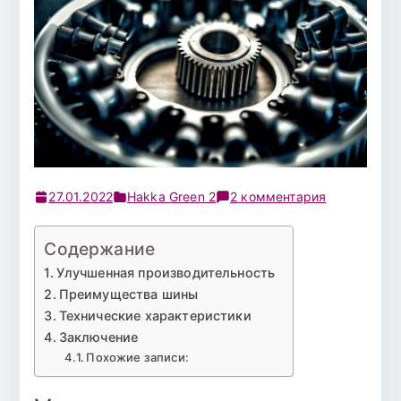
к
27.01.2022
Hakka Green 2
2 комментария
записи
Шина
Содержание
175/65
Улучшенная производительность
Р-14
Преимущества шины
Nokian
Технические характеристики
Hakka
Заключение
Green2
Похожие записи:
86T
б/