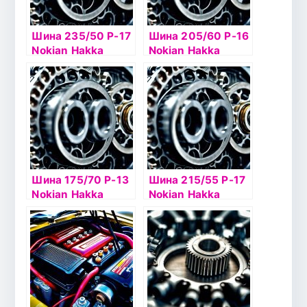
Шина 235/50 Р-17
Шина 205/60 Р-16
Nokian Hakka
Nokian Hakka
Blue2 XL 100V б/к
Green2 96V б/к
Шина 175/70 Р-13
Шина 215/55 Р-17
Nokian Hakka
Nokian Hakka
Green2 82Т б/к
Blue2 98W б/к