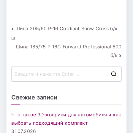
Green2 88T б/к
Green2 75T б/к
Навигация
Шина 205/60 Р-16 Cordiant Snow Cross б/к
ш
по
Шина 185/75 Р-16С Forward Professional 600
записям
б/к
П
о
и
Свежие записи
с
к
Что такое 3D-коврики для автомобиля и как
д
выбрать подходящий комплект
л
31.07.2026