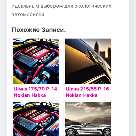
идеальным выбором для экологических
автомобилей.
Похожие Записи:
Шина 175/70 Р-14
Шина 215/55 Р-16
Nokian Hakka
Nokian Hakka
Green2 88T б/к
Green2 97V б/к