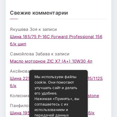
Свежие комментарии
Якушева Зоя
к записи
Шина 185/75 Р-16С Forward Professional 156
б/к шип
Самойлова Забава
к записи
Масло моторное ZIC X7 (A+) 10W30 4л
Аксёнова Адель
к записи
Мы используем файлы
Шина 225/75 Р-16 Nokian Rotiva HT 115/112S
cookie. Они помогают
б/к
улучшать сайт и делать
его удобнее.
Колесникова Аурика
к записи
Bridgestone
Нажимая «Принять», вы
соглашаетесь с их
Панфилова Лира
к записи
использованием и
Шина 195/65 Р-15 Hankook K435 91Т б/к
передачей данных