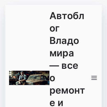
Перейти
Автобл
к
содержимому
ог
Владо
мира
— все
о
ремонт
е и