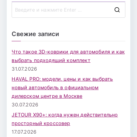
П
о
и
Свежие записи
с
к
Что такое 3D-коврики для автомобиля и как
д
выбрать подходящий комплект
л
31.07.2026
я
HAVAL PRO: модели, цены и как выбрать
:
новый автомобиль в официальном
дилерском центре в Москве
30.07.2026
JETOUR X90+: когда нужен действительно
просторный кроссовер
17.07.2026