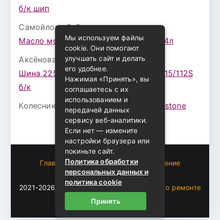
б/к шип
Самойлова Забава
к записи
Мы используем файлы
Масло моторное ZIC X7 (A+) 10W30 4л
cookie. Они помогают
улучшать сайт и делать
Аксёнова Адель
к записи
его удобнее.
Шина 225/75 Р-16 Nokian Rotiva HT 115/112S
Нажимая «Принять», вы
б/к
соглашаетесь с их
использованием и
Колесникова Аурика
к записи
Bridgestone
передачей данных
сервису веб-аналитики.
Если нет — измените
настройки браузера или
покиньте сайт.
Политика обработки
Главная
Пользовательское соглашение
персональных данных и
Карта сайта
политика cookie
2021-2026 (c)
Автоблог Владомира — все о ремонте
и эксплуатации авто
.
Принять