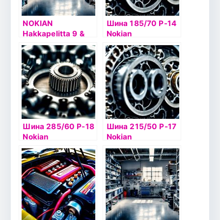
NOKIAN
Шина 185/70 Р-14
Hakkapelitta 9 &
Nokian
NOKIAN
Hakkapelitta 8 92T
HAKKAPELIITTA 9
б/к шип
Шина 285/60 Р-18
Шина 215/50 Р-17
Nokian
Nokian
Hakkapelitta 7 SUV
Hakkapelitta 7 95Т
116T б/к шип
б/к шип