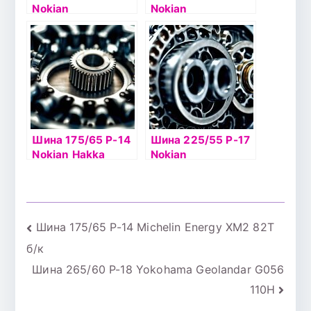
Nokian
Nokian
Hakkapelitta 8 86T
Hakkapelitta 8 82T
б/к шип
б/к шип
Шина 175/65 Р-14
Шина 225/55 Р-17
Nokian Hakka
Nokian
Green2 86T б/к
Hakkapelitta 8
101T б/к шип
Навигация
Шина 175/65 Р-14 Michelin Energy ХМ2 82Т
б/к
по
Шина 265/60 Р-18 Yokohama Geolandar G056
записям
110H