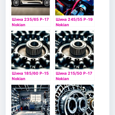
Шина 235/65 Р-17
Шина 245/55 Р-19
Nokian
Nokian
Hakkapelitta R2
Hakkapelitta 9 SUV
SUV 108R б/к
107T б/к шип
Шина 185/60 Р-15
Шина 215/50 Р-17
Nokian
Nokian
Hakkapelitta 7 88Т
Hakkapelitta 8 95T
б/к шип
б/к шип