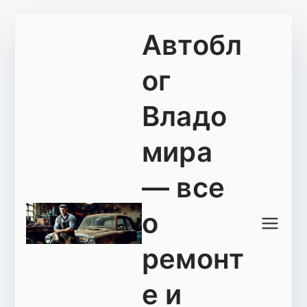
Перейти
Автобл
к
содержимому
ог
Владо
мира
— все
о
ремонт
е и