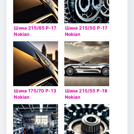
Шина 215/65 Р-17
Шина 215/50 Р-17
Nokian
Nokian
Hakkapelitta 9 SUV
Hakkapelitta 7 95Т
103T б/к ш
б/к шип
Шина 175/70 Р-13
Шина 215/55 Р-18
Nokian
Nokian
Hakkapelitta 8 82T
Hakkapelitta 8 SUV
б/к шип
99Т XL шип