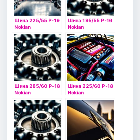
Шина 225/55 Р-19
Шина 195/55 Р-16
Nokian
Nokian
Hakkapelitta 9 SUV
Hakkapelitta 8 91T
103T б/к шип
б/к шип
Шина 285/60 Р-18
Шина 225/60 Р-18
Nokian
Nokian
Hakkapelitta 7 SUV
Hakkapelitta 8 SUV
116T б/к шип
XL 104T шип