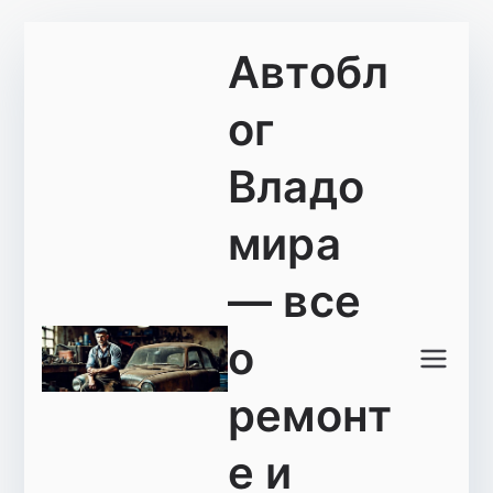
Перейти
Автобл
к
содержимому
ог
Владо
мира
— все
о
ремонт
е и