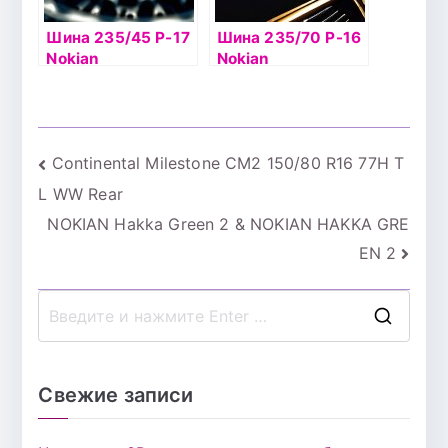
Шина 235/45 Р-17
Шина 235/70 Р-16
Nokian
Nokian
Hakkapelitta 8 97T
Hakkapelitta 7 SUV
б/к шип
106T б/к шип
Навигация
Continental Milestone CM2 150/80 R16 77H T
L WW Rear
по
NOKIAN Hakka Green 2 & NOKIAN HAKKA GRE
записям
EN 2
П
о
и
Свежие записи
с
к