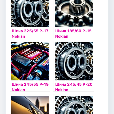
Шина 225/55 Р-17
Шина 185/60 Р-15
Nokian
Nokian
Hakkapelitta 8
Hakkapelitta 7 88Т
101T б/к шип
б/к шип
Шина 245/55 Р-19
Шина 245/45 Р-20
Nokian
Nokian
Hakkapelitta 9 SUV
Hakkapelitta 9 SUV
107T б/к шип
103T б/к шип