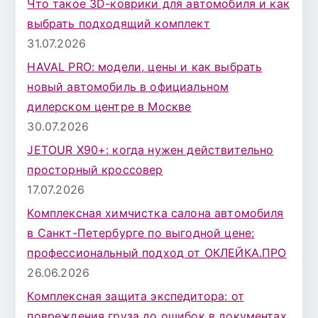
Что такое 3D-коврики для автомобиля и как
д
выбрать подходящий комплект
л
31.07.2026
я
HAVAL PRO: модели, цены и как выбрать
:
новый автомобиль в официальном
дилерском центре в Москве
30.07.2026
JETOUR X90+: когда нужен действительно
просторный кроссовер
17.07.2026
Комплексная химчистка салона автомобиля
в Санкт-Петербурге по выгодной цене:
профессиональный подход от ОКЛЕЙКА.ПРО
26.06.2026
Комплексная защита экспедитора: от
повреждения груза до ошибок в документах