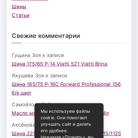
Шины
Статьи
Свежие комментарии
Гущина Зоя
к записи
Шина 175/65 Р-14 Viatti 521 Viatti Brina
Якушева Зоя
к записи
Шина 185/75 Р-16С Forward Professional 156
б/к шип
Самойлова Забава
к записи
Мы используем файлы
Масло моторное ZIC X7 (A+) 10W30 4л
cookie. Они помогают
улучшать сайт и делать
Аксёнова Адель
к записи
его удобнее.
Шина 225/75 Р-16 Nokian Rotiva HT 115/112S
Нажимая «Принять», вы