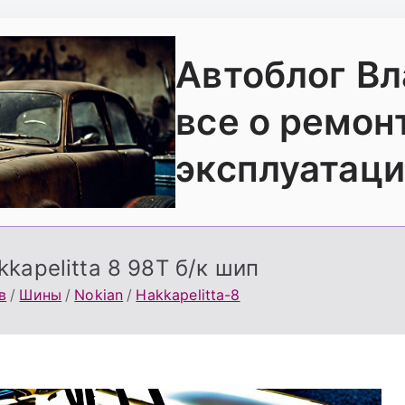
Автоблог В
все о ремон
эксплуатаци
kapelitta 8 98T б/к шип
в
Шины
Nokian
Hakkapelitta-8