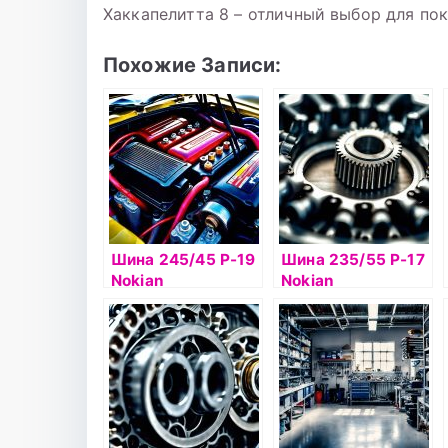
Хаккапелитта 8 – отличный выбор для по
Похожие Записи:
Шина 245/45 Р-19
Шина 235/55 Р-17
Nokian
Nokian
Hakkapelitta 8
Hakkapelitta 8 SUV
102T б/к шип
103T б/к шип