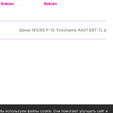
Nokian
Nokian
Hakkapelitta 8 93T
Hakkapelitta 8 95T
б/к шип
б/к шип
Шина 185/65 Р-15 Yokohama AA01 88T TL
Мы используем файлы cookie. Они помогают улучшать сайт и