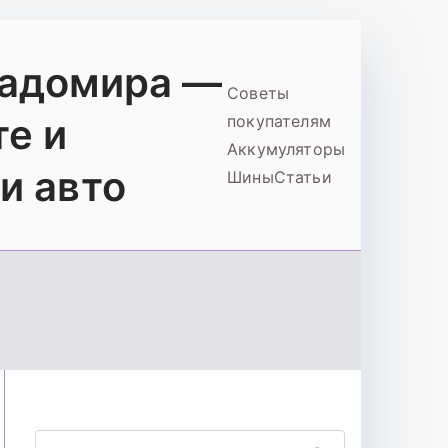
ладомира —
Советы
те и
покупателям
Аккумуляторы
и авто
Шины
Статьи