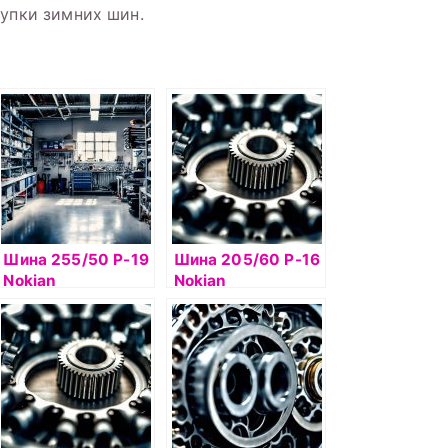
купки зимних шин.
Шина 255/50 Р-19
Шина 205/60 Р-16
Nokian
Nokian
Hakkapelitta 7 SUV
Hakkapelitta 8 96T
107T б/к шип
б/к шип