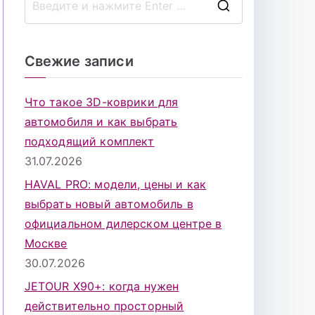
П
о
и
Свежие записи
с
к
Что такое 3D-коврики для
д
автомобиля и как выбрать
л
подходящий комплект
я
31.07.2026
:
HAVAL PRO: модели, цены и как
выбрать новый автомобиль в
официальном дилерском центре в
Москве
30.07.2026
JETOUR X90+: когда нужен
действительно просторный