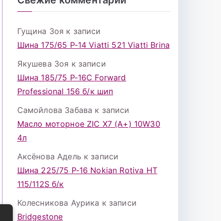
Гущина Зоя
к записи
Шина 175/65 Р-14 Viatti 521 Viatti Brina
Якушева Зоя
к записи
Шина 185/75 Р-16С Forward
Professional 156 б/к шип
Самойлова Забава
к записи
Масло моторное ZIC X7 (A+) 10W30
4л
Аксёнова Адель
к записи
Шина 225/75 Р-16 Nokian Rotiva HT
115/112S б/к
Колесникова Аурика
к записи
Bridgestone