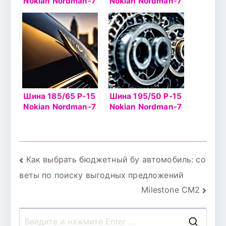
Nokian Nordman-7
Nokian Nordman-7
93T б/к шип
92T б/к шип
Шина 185/65 Р-15
Шина 195/50 Р-15
Nokian Nordman-7
Nokian Nordman-7
92T б/к шип
86T б/к шип
Навигация
Как выбрать бюджетный бу автомобиль: со
веты по поиску выгодных предложений
по
Milestone CM2
записям