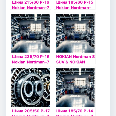
Шина 215/60 Р-16
Шина 185/60 Р-15
Nokian Nordman-7
Nokian Nordman-
99T б/к шип
RS2 88R б/к
Шина 235/70 Р-16
NOKIAN Nordman S
Nokian Nordman-7
SUV & NOKIAN
SUV 106T б/к ш
NORDMAN S SUV
Шина 205/50 Р-17
Шина 185/70 Р-14