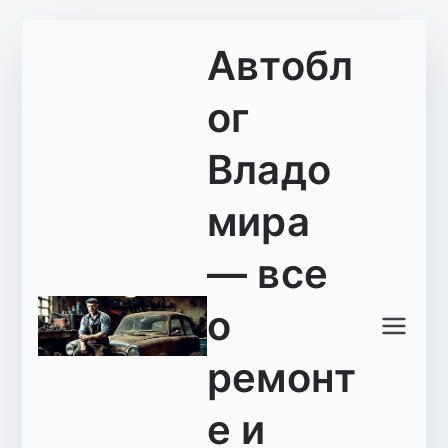
Перейти
Автобл
к
содержимому
ог
Владо
мира
— все
о
ремонт
е и