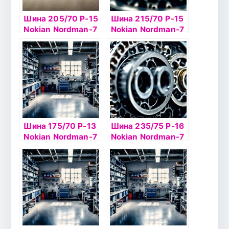
Шина 205/70 Р-15
Шина 215/70 Р-15
Nokian Nordman-7
Nokian Nordman-7
SUV 100T б/к ш
SUV 98T б/к ш
Шина 175/70 Р-13
Шина 235/75 Р-16
Nokian Nordman-7
Nokian Nordman-7
82T б/к шип
SUV 108T б/к ш