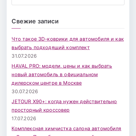
П
о
и
Свежие записи
с
к
Что такое 3D-коврики для автомобиля и как
д
выбрать подходящий комплект
л
31.07.2026
я
HAVAL PRO: модели, цены и как выбрать
:
новый автомобиль в официальном
дилерском центре в Москве
30.07.2026
JETOUR X90+: когда нужен действительно
просторный кроссовер
17.07.2026
Комплексная химчистка салона автомобиля