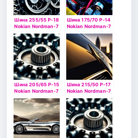
Шина 255/55 Р-18
Шина 175/70 Р-14
Nokian Nordman-7
Nokian Nordman-7
SUV 109T б/к ш
88T б/к шип
Шина 205/65 Р-15
Шина 215/50 Р-17
Nokian Nordman-7
Nokian Nordman-7
99T б/к шип
95T б/к шип