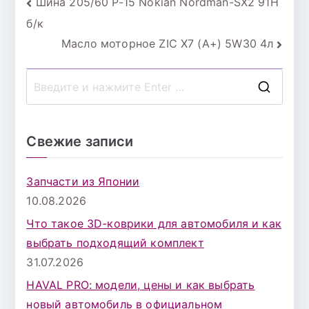
Навигация
Шина 205/60 Р-15 Nokian Nordman-SX2 91H
б/к
по
Масло моторное ZIC X7 (A+) 5W30 4л
записям
П
о
и
Свежие записи
с
к
Запчасти из Японии
д
10.08.2026
л
Что такое 3D-коврики для автомобиля и как
я
выбрать подходящий комплект
:
31.07.2026
HAVAL PRO: модели, цены и как выбрать
новый автомобиль в официальном