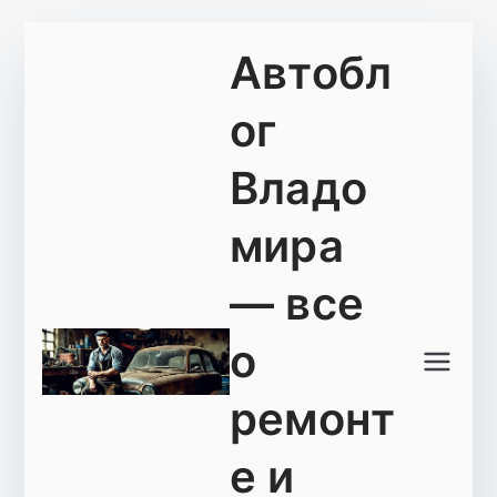
Перейти
Автобл
к
содержимому
ог
Владо
мира
— все
о
ремонт
е и