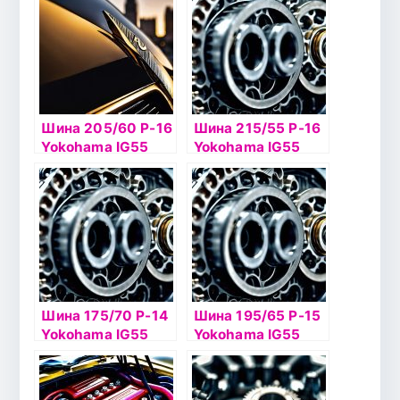
Шина 205/60 Р-16
Шина 215/55 Р-16
Yokohama IG55
Yokohama IG55
96T шип
97Т б/к шип
Шина 175/70 Р-14
Шина 195/65 Р-15
Yokohama IG55
Yokohama IG55
88T б/к шип
95Т б/к шип