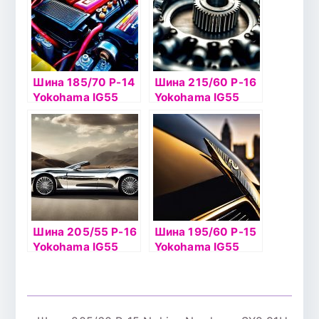
Шина 185/70 Р-14
Шина 215/60 Р-16
Yokohama IG55
Yokohama IG55
92Т б/к шип
99T б/к шип
Шина 205/55 Р-16
Шина 195/60 Р-15
Yokohama IG55
Yokohama IG55
94Т б/к шип
92T б/к шип