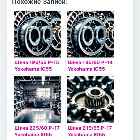
Похожие Записи:
Шина 195/55 Р-15
Шина 185/60 Р-14
Yokohama IG55
Yokohama IG55
89T б/к шип
82T б/к шип
Шина 225/60 Р-17
Шина 215/55 Р-17
Yokohama IG55
Yokohama IG55