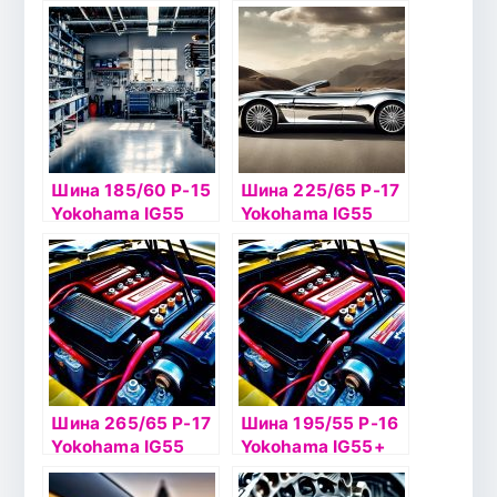
103 Т шип
98Т б/к шип
Шина 185/60 Р-15
Шина 225/65 Р-17
Yokohama IG55
Yokohama IG55
88Т б/к шип
106T шип
Шина 265/65 Р-17
Шина 195/55 Р-16
Yokohama IG55
Yokohama IG55+
116Т б/к шип
91T б/к шип