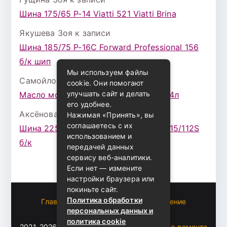
Шина 175/65 Р-14 Viatti 521 Viatti Brina
Якушева Зоя
к записи
Шина 185/75 Р-16С Forward Professional 156
б/к шип
Мы используем файлы
Самойлова Забава
к записи
cookie. Они помогают
улучшать сайт и делать
Масло моторное ZIC X7 (A+) 10W30 4л
его удобнее.
Аксёнова Адель
к записи
Нажимая «Принять», вы
соглашаетесь с их
Шина 225/75 Р-16 Nokian Rotiva HT 115/112S
использованием и
б/к
передачей данных
сервису веб-аналитики.
Если нет — измените
настройки браузера или
покиньте сайт.
Политика обработки
Главная
Пользовательское соглашение
персональных данных и
Карта сайта
политика cookie
2021-2026 (c)
Автоблог Владомира — все о ремонте