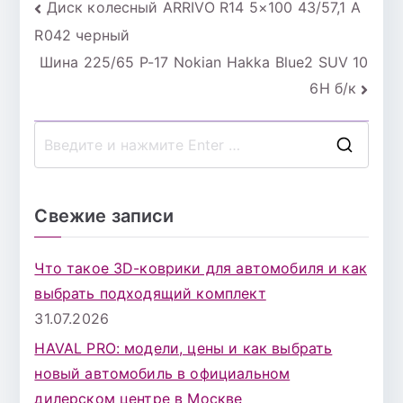
Навигация
Диск колесный ARRIVO R14 5×100 43/57,1 A
R042 черный
по
Шина 225/65 Р-17 Nokian Hakka Blue2 SUV 10
записям
6Н б/к
П
о
и
Свежие записи
с
к
Что такое 3D-коврики для автомобиля и как
д
выбрать подходящий комплект
л
31.07.2026
я
HAVAL PRO: модели, цены и как выбрать
:
новый автомобиль в официальном
дилерском центре в Москве