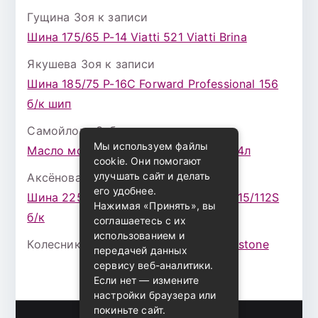
Гущина Зоя
к записи
Шина 175/65 Р-14 Viatti 521 Viatti Brina
Якушева Зоя
к записи
Шина 185/75 Р-16С Forward Professional 156
б/к шип
Самойлова Забава
к записи
Мы используем файлы
Масло моторное ZIC X7 (A+) 10W30 4л
cookie. Они помогают
улучшать сайт и делать
Аксёнова Адель
к записи
его удобнее.
Шина 225/75 Р-16 Nokian Rotiva HT 115/112S
Нажимая «Принять», вы
б/к
соглашаетесь с их
использованием и
Колесникова Аурика
к записи
Bridgestone
передачей данных
сервису веб-аналитики.
Если нет — измените
настройки браузера или
покиньте сайт.