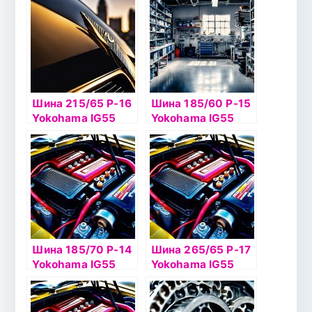
Шина 215/65 Р-16
Шина 185/60 Р-15
Yokohama IG55
Yokohama IG55
102T б/к шип
88Т б/к шип
Шина 185/70 Р-14
Шина 265/65 Р-17
Yokohama IG55
Yokohama IG55
92Т б/к шип
116Т б/к шип