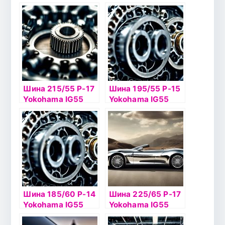
96T шип
90Т б/к шип
Шина 215/55 Р-17
Шина 195/55 Р-15
Yokohama IG55
Yokohama IG55
98Т б/к шип
89T б/к шип
Шина 185/60 Р-14
Шина 225/65 Р-17
Yokohama IG55
Yokohama IG55
82T б/к шип
106T шип