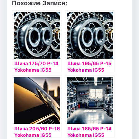
Похожие Записи:
Шина 175/70 Р-14
Шина 195/65 Р-15
Yokohama IG55
Yokohama IG55
88T б/к шип
95Т б/к шип
Шина 205/60 Р-16
Шина 185/65 Р-14
Yokohama IG55
Yokohama IG55