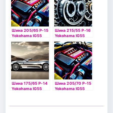
Шина 205/65 Р-15
Шина 215/55 Р-16
Yokohama IG55
Yokohama IG55
99Т б/к шип
97Т б/к шип
Шина 175/65 Р-14
Шина 205/70 Р-15
Yokohama IG55
Yokohama IG55
86Т б/к шип
100T шип