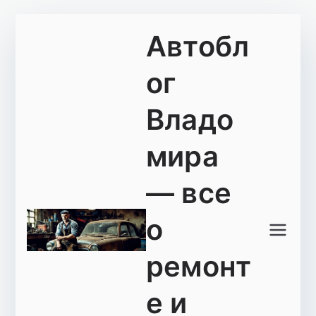
Перейти
Автобл
к
содержимому
ог
Владо
мира
— все
о
ремонт
е и