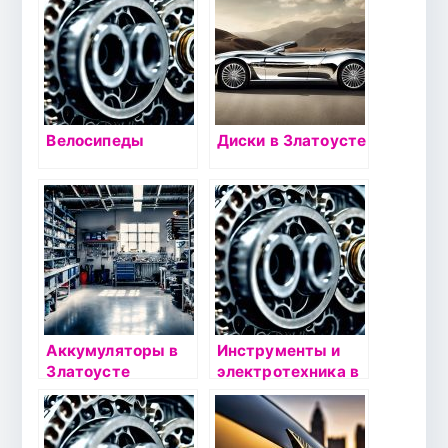
Велосипеды
Диски в Златоусте
Аккумуляторы в
Инструменты и
Златоусте
электротехника в
Златоусте