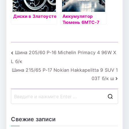
Диски в Златоусте
Аккумулятор
Тюмень 6МТС-7
болт
Навигация
Шина 205/60 Р-16 Michelin Primacy 4 96W X
L б/к
по
Шина 215/65 Р-17 Nokian Hakkapelitta 9 SUV 1
записям
03T б/к ш
П
о
и
Свежие записи
с