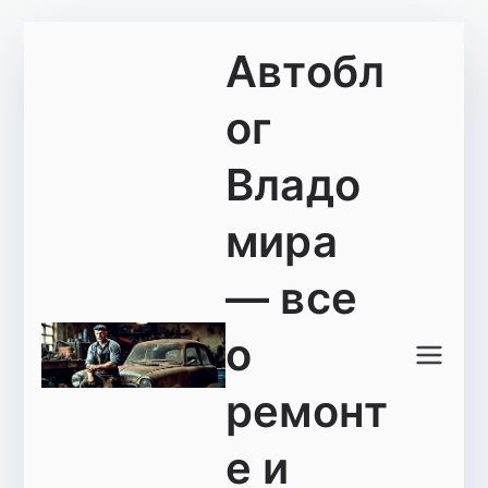
Перейти
Автобл
к
содержимому
ог
Владо
мира
— все
о
ремонт
е и