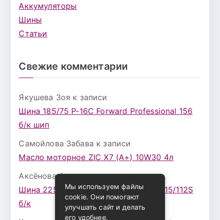
Аккумуляторы
Шины
Статьи
Свежие комментарии
Якушева Зоя
к записи
Шина 185/75 Р-16С Forward Professional 156
б/к шип
Самойлова Забава
к записи
Масло моторное ZIC X7 (A+) 10W30 4л
Аксёнова Адель
к записи
Мы используем файлы
Шина 225/75 Р-16 Nokian Rotiva HT 115/112S
cookie. Они помогают
б/к
улучшать сайт и делать
его удобнее.