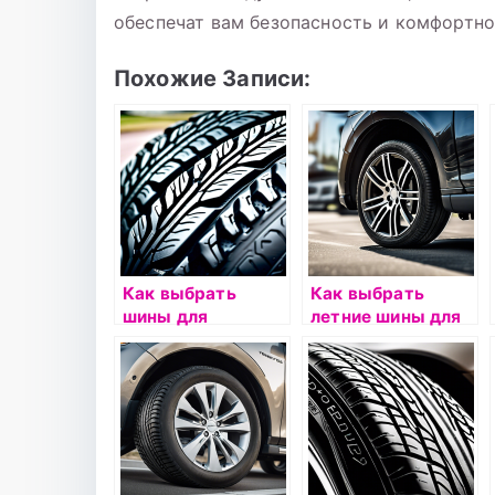
обеспечат вам безопасность и комфортно
Похожие Записи:
Как выбрать
Как выбрать
шины для
летние шины для
автомобиля с
автомобиля?
АКПП:
рекомендации