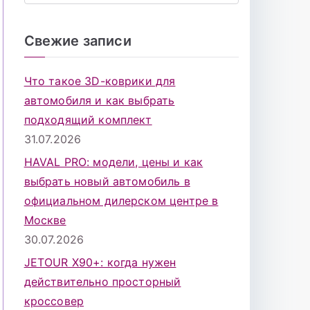
о
и
Свежие записи
с
к
Что такое 3D-коврики для
д
автомобиля и как выбрать
л
подходящий комплект
я
31.07.2026
:
HAVAL PRO: модели, цены и как
выбрать новый автомобиль в
официальном дилерском центре в
Москве
30.07.2026
JETOUR X90+: когда нужен
действительно просторный
кроссовер