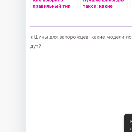
правильный тип
такси: какие
аккумулятора для
модели выбрать?
своего
автомобиля?
Навигация
Шины для запорожцев: какие модели п
дут?
по
записям