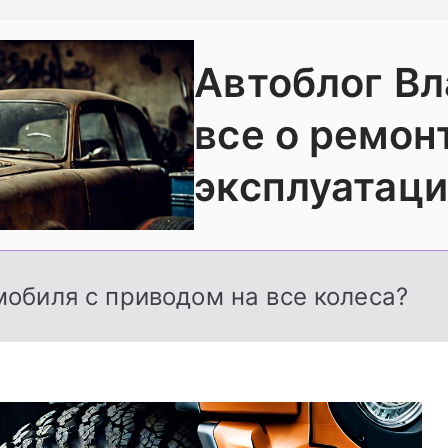
Автоблог В
все о ремон
эксплуатаци
обиля с приводом на все колеса?