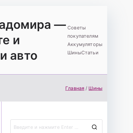
ладомира —
Советы
те и
покупателям
Аккумуляторы
и авто
Шины
Статьи
Главная
Шины
П