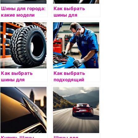
Шины для города:
Как выбрать
какие модели
шины для
выбрать?
мотоцикла:
рекомендации
Как выбрать
Как выбрать
шины для
подходящий
грузовых
аккумулятор для
автомобилей:
своего
рекомендации
автомобиля
Купить Шины
Шины для