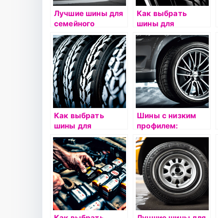
Лучшие шины для
Как выбрать
семейного
шины для
автомобиля: какие
экономичной
выбрать?
езды:
рекомендации
Как выбрать
Шины с низким
шины для
профилем:
автобусов:
особенности
критерии и
выбора и
рекомендации
эксплуатации
Как выбрать
Лучшие шины для