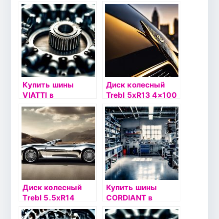
4х100 ЕТ43
36/60,1 AR051
DIA60.1
серебристый
серебристый
Купить шины
Диск колесный
VIATTI в
Trebl 5xR13 4×100
Златоусте
ET46 DIA54.1
серебристый
Диск колесный
Купить шины
Trebl 5.5хR14
CORDIANT в
4х100 ЕТ35
Златоусте
DIA57.1