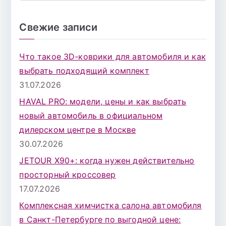
о
и
Свежие записи
с
к
Что такое 3D-коврики для автомобиля и как
д
выбрать подходящий комплект
л
31.07.2026
я
HAVAL PRO: модели, цены и как выбрать
:
новый автомобиль в официальном
дилерском центре в Москве
30.07.2026
JETOUR X90+: когда нужен действительно
просторный кроссовер
17.07.2026
Комплексная химчистка салона автомобиля
в Санкт-Петербурге по выгодной цене: