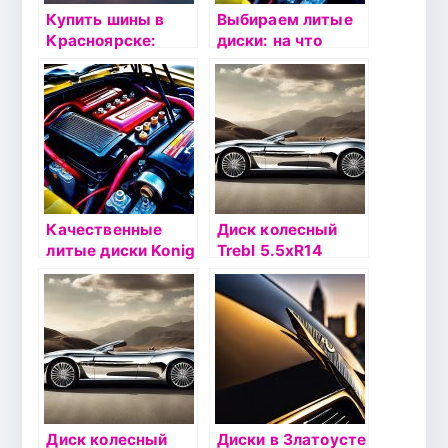
Купить шины в
Выбираем литые
Красноярске:
диски: на что
Магазин шин и
обратить
литых дисков
внимание
Шинапоставка
Качественные
Диск колесный
литые диски Konig
Trebl 5.5хR14
4х100 ЕТ38
DIA54.1 черный
Диск колесный
Диски в Златоусте