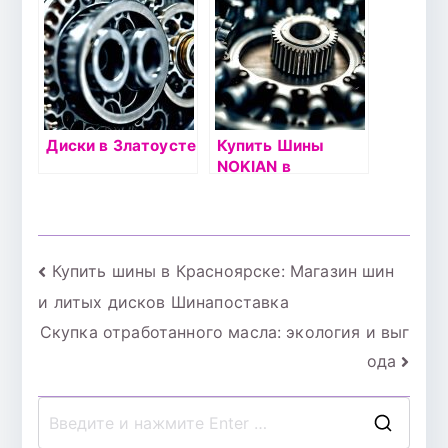
серебристый
Диски в Златоусте
Купить Шины
NOKIAN в
Златоусте
Навигация
Купить шины в Красноярске: Магазин шин
и литых дисков Шинапоставка
по
Скупка отработанного масла: экология и выг
записям
ода
П