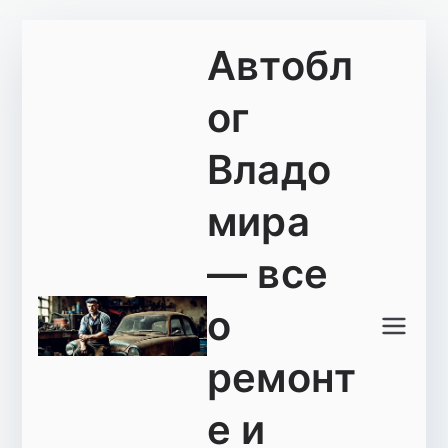
Перейти
Автобл
к
содержимому
ог
Владо
мира
— все
о
ремонт
е и