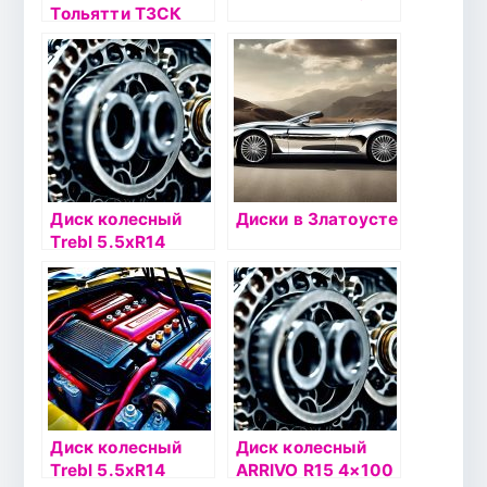
Тольятти ТЗСК
5.5xR14 4×100
ET43 DIA60.1
черный
Диск колесный
Диски в Златоусте
Trebl 5.5хR14
4х100 ЕТ45
DIA56.6 черный
Диск колесный
Диск колесный
Trebl 5.5хR14
ARRIVO R15 4×100