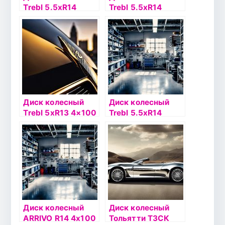
Trebl 5.5хR14
Trebl 5.5хR14
4х108 ЕТ47
4х100 ЕТ45
DIA63.3
DIA56.6
серебристый
серебристый
Диск колесный
Диск колесный
Trebl 5xR13 4×100
Trebl 5.5хR14
ET46 DIA54.1
4х100 ЕТ45
серебристый
DIA56.1
серебристый
Диск колесный
Диск колесный
ARRIVO R14 4х100
Тольятти ТЗСК