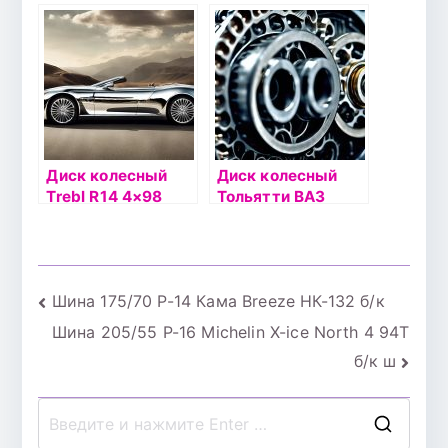
ET43 DIA60.1
5.5xR14 4×100
черный
ET43 DIA60.1
черный
Диск колесный
Диск колесный
Trebl R14 4×98
Тольятти ВАЗ
ВАЗ-2110 35/58,6
2108 (MEFRO)
серебристый
5xR13 4×98 ET35
DIA58.6 черный
Навигация
Шина 175/70 Р-14 Кама Breeze НК-132 б/к
Шина 205/55 Р-16 Michelin X-ice North 4 94Т
по
б/к ш
записям
П