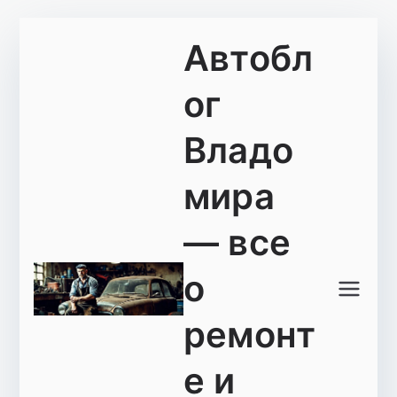
Перейти
Автобл
к
содержимому
ог
Владо
мира
— все
о
ремонт
е и