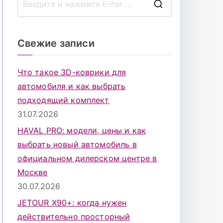
П
о
и
Свежие записи
с
к
Что такое 3D-коврики для
д
автомобиля и как выбрать
л
подходящий комплект
я
31.07.2026
:
HAVAL PRO: модели, цены и как
выбрать новый автомобиль в
официальном дилерском центре в
Москве
30.07.2026
JETOUR X90+: когда нужен
действительно просторный