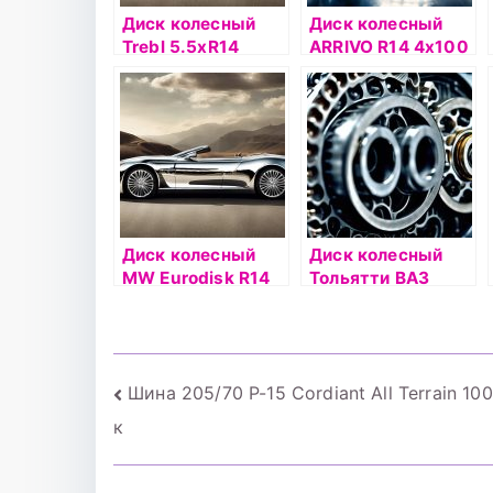
Диск колесный
Диск колесный
Trebl 5.5хR14
ARRIVO R14 4х100
4х100 ЕТ35
ET43 DIA60.1
DIA57.1
черный
серебристый
Диск колесный
Диск колесный
MW Eurodisk R14
Тольятти ВАЗ
5×100 35/57,1
2108 (MEFRO)
черный
5xR13 4×98 ET35
DIA58.6 черный
Навигация
Шина 205/70 Р-15 Cordiant All Terrain 10
к
по
записям