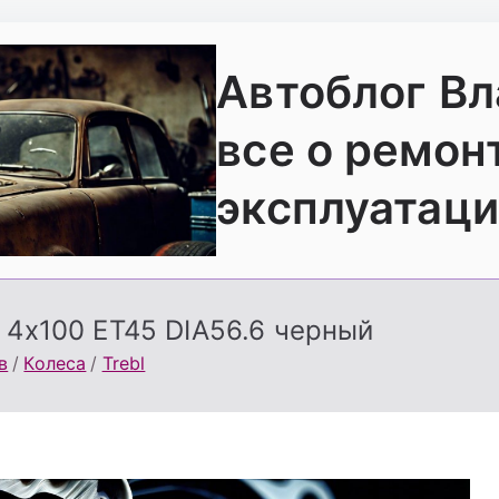
Автоблог В
все о ремон
эксплуатаци
4 4х100 ЕТ45 DIA56.6 черный
в
Колеса
Trebl