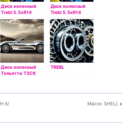
Диск колесный
Диск колесный
Trebl 5.5хR14
Trebl 5.5хR14
4х108 ЕТ47
4х100 ЕТ46
DIA63.3
DIA54.1
серебристый
серебристый
Диск колесный
TREBL
Тольятти ТЗСК
5.5xR14 4×100
ET43 DIA60.1
черный
0Н б/
Масло SHELL