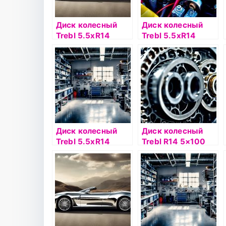
Диск колесный
Диск колесный
Trebl 5.5хR14
Trebl 5.5хR14
4х100 ЕТ38
4х100 ЕТ43
DIA54.1 черный
DIA60.1
серебристый
Диск колесный
Диск колесный
Trebl 5.5хR14
Trebl R14 5×100
4х100 ЕТ45
35/57,1 черный
DIA56.1
серебристый