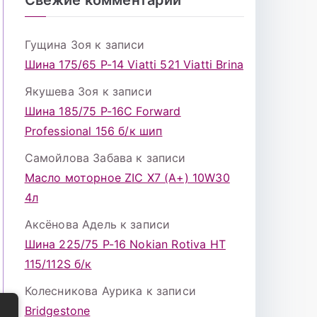
Гущина Зоя
к записи
Шина 175/65 Р-14 Viatti 521 Viatti Brina
Якушева Зоя
к записи
Шина 185/75 Р-16С Forward
Professional 156 б/к шип
Самойлова Забава
к записи
Масло моторное ZIC X7 (A+) 10W30
4л
Аксёнова Адель
к записи
Шина 225/75 Р-16 Nokian Rotiva HT
115/112S б/к
Колесникова Аурика
к записи
Bridgestone