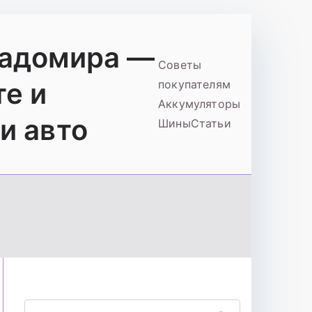
ладомира —
Советы
те и
покупателям
Аккумуляторы
и авто
Шины
Статьи