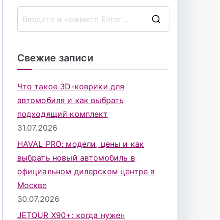
П
о
и
Свежие записи
с
к
Что такое 3D-коврики для
д
автомобиля и как выбрать
л
подходящий комплект
я
31.07.2026
:
HAVAL PRO: модели, цены и как
выбрать новый автомобиль в
официальном дилерском центре в
Москве
30.07.2026
JETOUR X90+: когда нужен