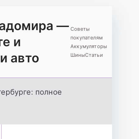
ладомира —
Советы
те и
покупателям
Аккумуляторы
и авто
Шины
Статьи
ербурге: полное