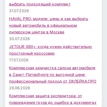
д
выбрать подходящий комплект
л
31.07.2026
я
HAVAL PRO: модели, цены и как выбрать
:
новый автомобиль в официальном
дилерском центре в Москве
30.07.2026
JETOUR X90+: когда нужен действительно
просторный кроссовер
17.07.2026
Комплексная химчистка салона автомобиля
в Санкт-Петербурге по выгодной цене:
профессиональный подход от ОКЛЕЙКА.ПРО
26.06.2026
Комплексная защита экспедитора: от
повреждения груза до ошибок в документах