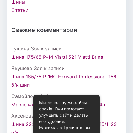
Шины
Статьи
Свежие комментарии
Гущина Зоя
к записи
Шина 175/65 Р-14 Viatti 521 Viatti Brina
Якушева Зоя
к записи
Шина 185/75 Р-16С Forward Professional 156
б/к шип
Самойлова Забава
к записи
Мы используем файлы
Масло моторное ZIC X7 (A+) 10W30 4л
cookie. Они помогают
улучшать сайт и делать
Аксёнова Адель
к записи
его удобнее.
Шина 225/75 Р-16 Nokian Rotiva HT 115/112S
Нажимая «Принять», вы
б/к