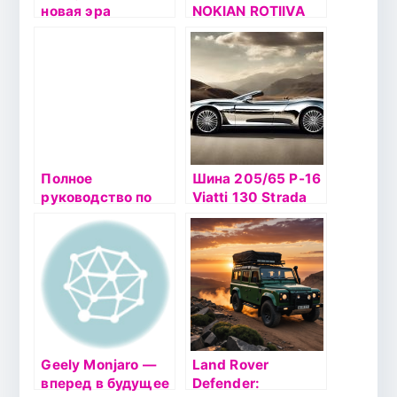
новая эра
NOKIAN ROTIIVA
комфортного
AT
вождения
Полное
Шина 205/65 Р-16
руководство по
Viatti 130 Strada
седану JAC J7:
Asimmetrico
характеристики,
преимущества и
советы по выбору
Geely Monjaro —
Land Rover
вперед в будущее
Defender: