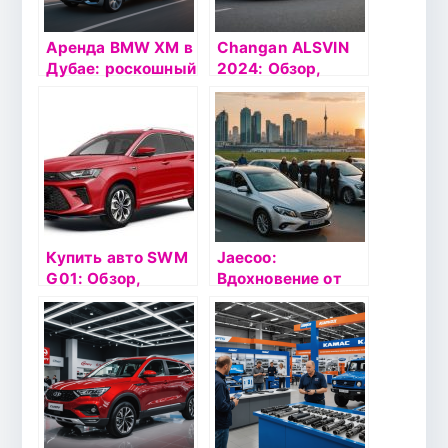
Аренда BMW XM в
Changan ALSVIN
Дубае: роскошный
2024: Обзор,
SUV на месяц в
характеристики и
2025 году
цены от
официального
дилера
Купить авто SWM
Jaecoo:
G01: Обзор,
Вдохновение от
характеристики и
нового поколения
советы
автомобилей в
Казани