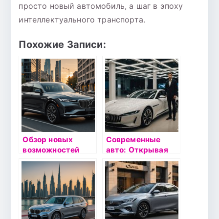
просто новый автомобиль, а шаг в эпоху
интеллектуального транспорта.
Похожие Записи:
Обзор новых
Современные
возможностей
авто: Открывая
автомобиля
новые горизонты
Belgee X70:
с Diler Omoda в
инновации и стиль
Краснодаре
в одном флаконе