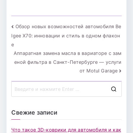
с уверенностью
восхождение к
совершенству в
мире
внедорожников
Навигация
Обзор новых возможностей автомобиля Be
lgee X70: инновации и стиль в одном флакон
по
е
записям
Аппаратная замена масла в вариаторе с зам
еной фильтра в Санкт-Петербурге — услуги
от Motul Garage
П
о
и
Свежие записи
с
к
Что такое 3D-коврики для автомобиля и как