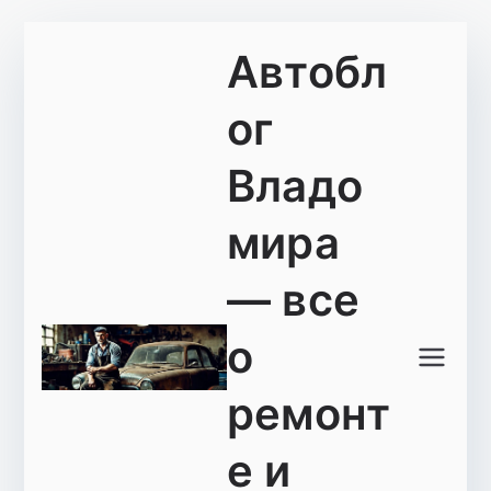
Перейти
Автобл
к
содержимому
ог
Владо
мира
— все
о
ремонт
е и