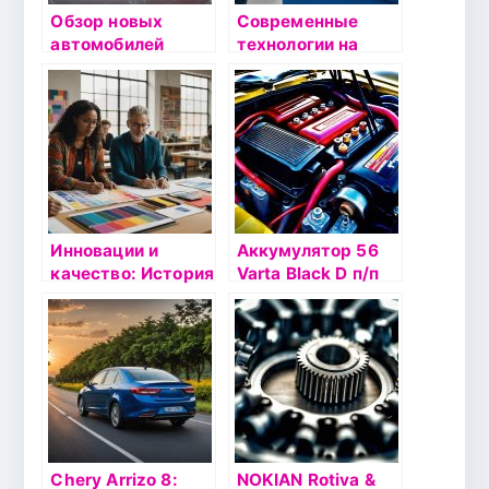
Обзор новых
Современные
автомобилей
технологии на
Chery: купить в
службе у
автосалоне
автомобильной
Автодин в Москве
промышленности:
как KAMAZ
внедряет
инновации
Инновации и
Аккумулятор 56
качество: История
Varta Black D п/п
и развитие Arena
C15 (556 401)
Label
Chery Arrizo 8:
NOKIAN Rotiva &