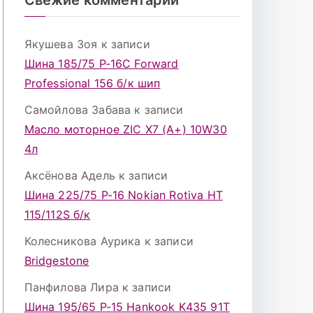
Якушева Зоя
к записи
Шина 185/75 Р-16С Forward
Professional 156 б/к шип
Самойлова Забава
к записи
Масло моторное ZIC X7 (A+) 10W30
4л
Аксёнова Адель
к записи
Шина 225/75 Р-16 Nokian Rotiva HT
115/112S б/к
Колесникова Аурика
к записи
Bridgestone
Панфилова Лира
к записи
Шина 195/65 Р-15 Hankook K435 91Т