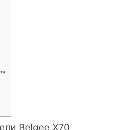
сти
ели Belgee X70