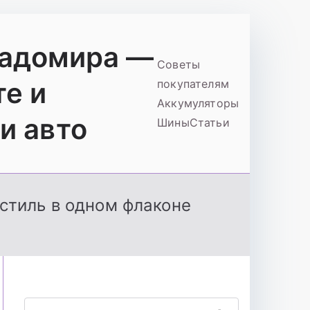
ладомира —
Советы
те и
покупателям
Аккумуляторы
и авто
Шины
Статьи
стиль в одном флаконе