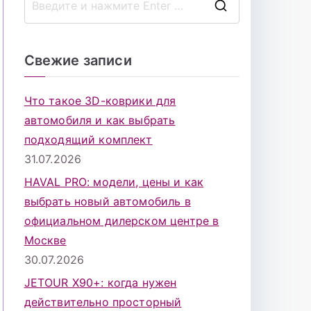
П
о
и
Свежие записи
с
к
Что такое 3D-коврики для
д
автомобиля и как выбрать
л
подходящий комплект
я
31.07.2026
:
HAVAL PRO: модели, цены и как
выбрать новый автомобиль в
официальном дилерском центре в
Москве
30.07.2026
JETOUR X90+: когда нужен
действительно просторный