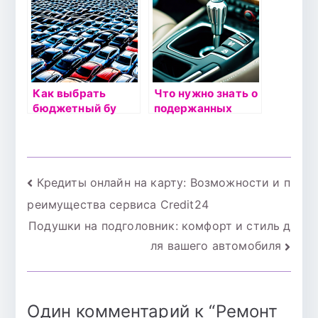
прочность и износ
деталей
Как выбрать
Что нужно знать о
бюджетный бу
подержанных
автомобиль:
автомобилях с
советы по поиску
автоматической
выгодных
коробкой передач
предложений
Навигация
Кредиты онлайн на карту: Возможности и п
реимущества сервиса Credit24
по
Подушки на подголовник: комфорт и стиль д
записям
ля вашего автомобиля
Один комментарий к “
Ремонт