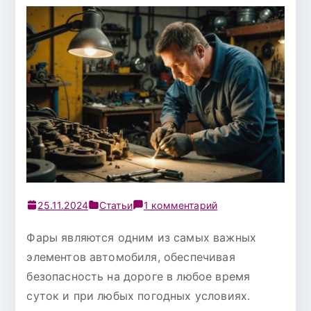
к
25.11.2024
Статьи
1 комментарий
записи
Фары являются одним из самых важных
Ремонт
элементов автомобиля, обеспечивая
фар
в
безопасность на дороге в любое время
Екатеринбурге:
суток и при любых погодных условиях.
как