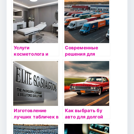
велосипед вашего
выбрать
завтра
надежного
партнера
Услуги
Современные
косметолога и
решения для
консультации
автодоставки: как
дерматолога по
выбрать
выгодной
надежного
стоимости в
партнера
Екатеринбурге —
косметологическа
я клиника
Эстевита
Изготовление
Как выбрать бу
лучших табличек в
авто для долгой
Москве по
эксплуатации:
отличной цене
проверяем