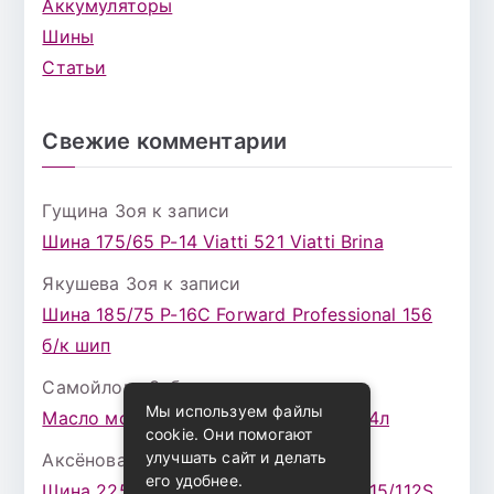
Аккумуляторы
Шины
Статьи
Свежие комментарии
Гущина Зоя
к записи
Шина 175/65 Р-14 Viatti 521 Viatti Brina
Якушева Зоя
к записи
Шина 185/75 Р-16С Forward Professional 156
б/к шип
Самойлова Забава
к записи
Мы используем файлы
Масло моторное ZIC X7 (A+) 10W30 4л
cookie. Они помогают
улучшать сайт и делать
Аксёнова Адель
к записи
его удобнее.
Шина 225/75 Р-16 Nokian Rotiva HT 115/112S