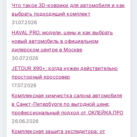
к
Что такое 3D-коврики для автомобиля и как
д
выбрать подходящий комплект
л
31.07.2026
я
HAVAL PRO: модели, цены и как выбрать
:
новый автомобиль в официальном
дилерском центре в Москве
30.07.2026
JETOUR X90+: когда нужен действительно
просторный кроссовер
17.07.2026
Комплексная химчистка салона автомобиля
в Санкт-Петербурге по выгодной цене:
профессиональный подход от ОКЛЕЙКА.ПРО
26.06.2026
Комплексная защита экспедитора: от