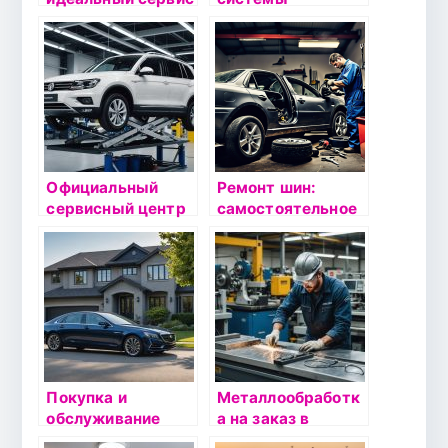
для вашего BMW:
автомобилей: Как
советы и
выбрать
рекомендации
автоэлектрика и
не ошибиться
Официальный
Ремонт шин:
сервисный центр
самостоятельное
Volkswagen:
исправление и
Качественное
профессиональна
техобслуживание
я помощь
у дилера в Москве
Покупка и
Металлообработк
обслуживание
а на заказ в
автомобилей:
Москве: Как