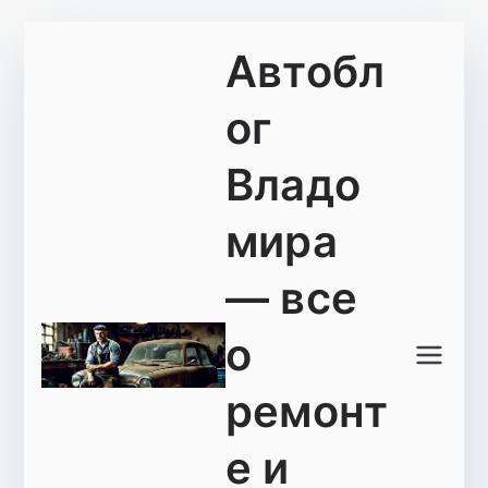
Перейти
Автобл
к
содержимому
ог
Владо
мира
— все
о
ремонт
е и