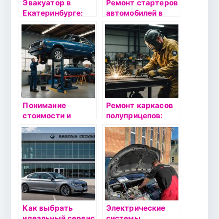
Эвакуатор в
Ремонт стартеров
Екатеринбурге:
автомобилей в
Надёжные услуги
Москве по низкой
по доступной цене
цене —
Восстановление
стартера авто от
АгрегатМоторс
Понимание
Ремонт каркасов
стоимости и
полуприцепов:
карты ТО: как
особенности,
выбрать
этапы и важные
идеальное
моменты
сервисное
обслуживание для
автомобиля
Как выбрать
Электрические
идеальный сервис
системы