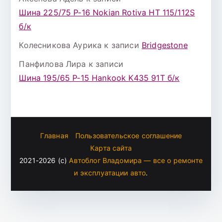
Шина 225/75 Р-16 Nokian Rotiva HT 115/112S
б/к
Колесникова Аурика
к записи
Bridgestone
Панфилова Лира
к записи
Шина 195/65 Р-15 Hankook K435 91Т б/к
Главная
Пользовательское соглашение
Карта сайта
2021-2026 (c)
Автоблог Владомира — все о ремонте
и эксплуатации авто
.