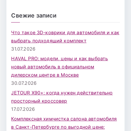
о
и
Свежие записи
с
к
Что такое 3D-коврики для автомобиля и как
д
выбрать подходящий комплект
л
31.07.2026
я
HAVAL PRO: модели, цены и как выбрать
:
новый автомобиль в официальном
дилерском центре в Москве
30.07.2026
JETOUR X90+: когда нужен действительно
просторный кроссовер
17.07.2026
Комплексная химчистка салона автомобиля
в Санкт-Петербурге по выгодной цене: