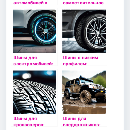
автомобилей в
самостоятельное
Москве по низкой
исправление и
цене —
профессиональна
Восстановление
я помощь
стартера авто от
АгрегатМоторс
Шины для
Шины с низким
электромобилей:
профилем:
особенности
особенности
выбора и
выбора и
эксплуатации
эксплуатации
Шины для
Шины для
кроссоверов:
внедорожников: