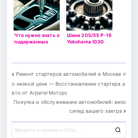
Что нужно знать о
Шина 205/55 Р-16
подержанных
Yokohama IG30
автомобилях с
91Q б/к
автоматической
коробкой передач
Навигация
Ремонт стартеров автомобилей в Москве п
о низкой цене — Восстановление стартера а
по
вто от АгрегатМоторс
записям
Покупка и обслуживание автомобилей: вело
сипед вашего завтра
П