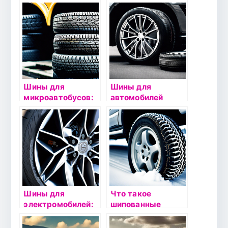
особенности
особенности
выбора и
выбора и
эксплуатации
эксплуатации
Шины для
Шины для
микроавтобусов:
автомобилей
особенности
класса люкс:
выбора и
особенности
эксплуатации
выбора и
эксплуатации
Шины для
Что такое
электромобилей:
шипованные
особенности
шины:
выбора и
особенности