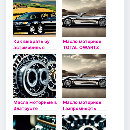
эксплуатации
эксплуатации
Как выбрать бу
Масло моторное
автомобиль с
TOTAL QWARTZ
низким пробегом:
9000 ENERGY
на что обратить
0W30 1л
внимание
Масла моторные в
Масло моторное
Златоусте
Газпромнефть
Ecogas 10W40 4л