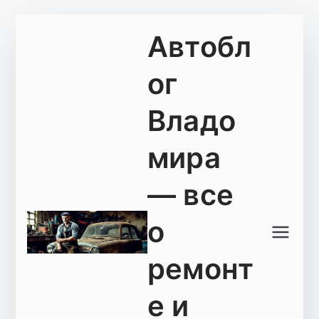
Перейти
Автобл
к
содержимому
ог
Владо
мира
— все
о
ремонт
е и