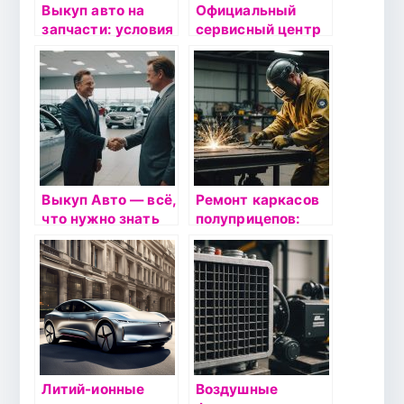
Выкуп авто на
Официальный
запчасти: условия
сервисный центр
сдачи в скупку и
Volkswagen:
преимущества,
Качественное
продажа по
техобслуживание
выгодной
у дилера в Москве
стоимости
Выкуп Авто — всё,
Ремонт каркасов
что нужно знать
полуприцепов:
особенности,
этапы и важные
моменты
Литий-ионные
Воздушные