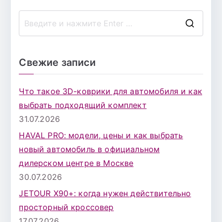
П
о
и
Свежие записи
с
к
Что такое 3D-коврики для автомобиля и как
д
выбрать подходящий комплект
л
31.07.2026
я
HAVAL PRO: модели, цены и как выбрать
:
новый автомобиль в официальном
дилерском центре в Москве
30.07.2026
JETOUR X90+: когда нужен действительно
просторный кроссовер
17.07.2026