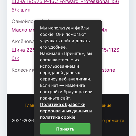
Шина 185/75 Р-16С Forward Professional 156
б/к шип
Самойлова Забава
к записи
Мы используем файлы
Масло моторное ZIC X7 (A+) 10W30 4л
cookie. Они помогают
улучшать сайт и делать
Аксёнова Адель
к записи
его удобнее.
Шина 225/75 Р-16 Nokian Rotiva HT 115/112S
Нажимая «Принять», вы
б/к
соглашаетесь с их
использованием и
Колесникова Аурика
к записи
Bridgestone
передачей данных
сервису веб-аналитики.
Если нет — измените
настройки браузера или
покиньте сайт.
Политика обработки
Главная
Пользовательское соглашение
персональных данных и
Карта сайта
политика cookie
2021-2026 (c)
Автоблог Владомира — все о ремонте
и эксплуатации авто
.
Принять