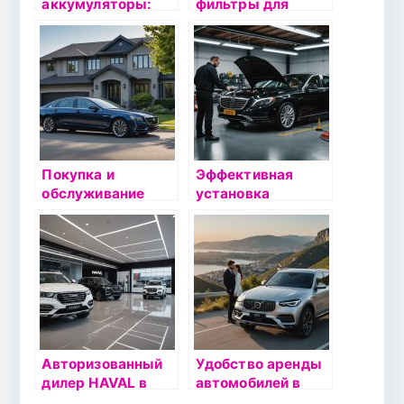
аккумуляторы:
фильтры для
достоинства и
компрессоров:
недостатки для
Что нужно знать
автомобилей
перед покупкой
Покупка и
Эффективная
обслуживание
установка
автомобилей:
автомобильной
велосипед вашего
сигнализации в
завтра
СПб:
оптимальные
решения для
безопасности
вашего
автомобиля
Авторизованный
Удобство аренды
дилер HAVAL в
автомобилей в
Альметьевске:
Кисловодске с