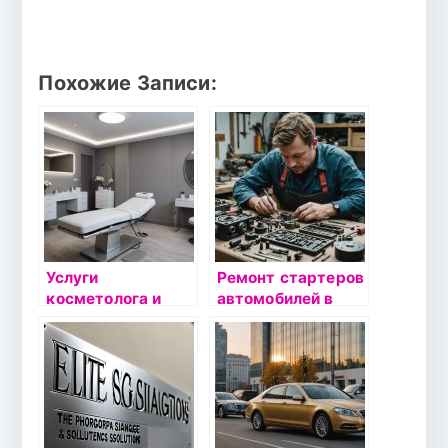
Похожие Записи:
Услуги
Ремонт стартеров
косметолога и
автомобилей в
консультации
Москве по низкой
дерматолога по
цене —
выгодной
Восстановление
стоимости в
стартера авто от
Екатеринбурге —
АгрегатМоторс
косметологическа
я клиника