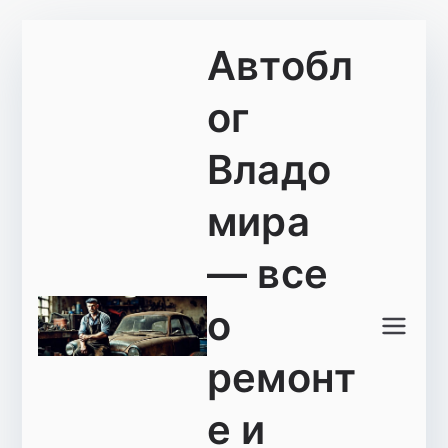
Перейти
Автобл
к
содержимому
ог
Владо
мира
— все
о
ремонт
е и