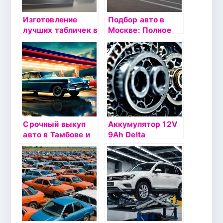
Эстевита
Изготовление
Подбор авто в
лучших табличек в
Москве: Полное
Москве по
руководство по
отличной цене
услугам
автоподбора с
пробегом
Срочный выкуп
Аккумулятор 12V
авто в Тамбове и
9Ah Delta
области:
DTM1209
максимально
быстро и выгодно