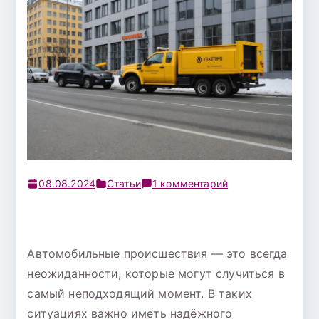
к
08.08.2024
Статьи
1 комментарий
записи
Эвакуатор
в
Автомобильные происшествия — это всегда
Екатеринбурге:
Надёжные
неожиданности, которые могут случиться в
услуги
самый неподходящий момент. В таких
по
ситуациях важно иметь надёжного