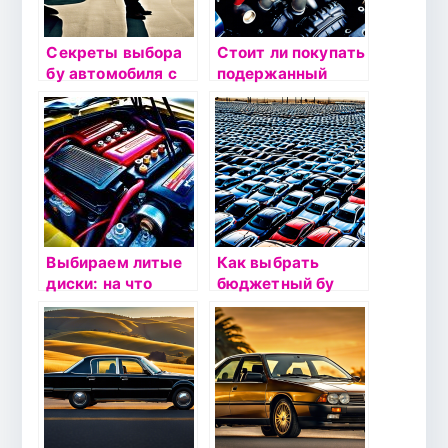
Секреты выбора
Стоит ли покупать
бу автомобиля с
подержанный
дизельным
автомобиль с
двигателем: на
пробегом?
что обратить
Экспертное
внимание
мнение
Выбираем литые
Как выбрать
диски: на что
бюджетный бу
обратить
автомобиль:
внимание
советы по поиску
выгодных
предложений