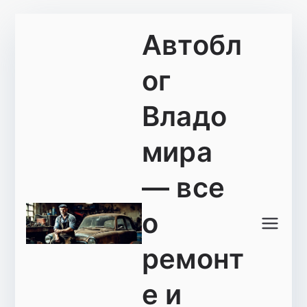
Перейти
Автобл
к
содержимому
ог
Владо
мира
— все
о
ремонт
е и