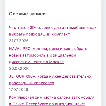
о
и
Свежие записи
с
к
Что такое 3D-коврики для автомобиля и как
д
выбрать подходящий комплект
л
31.07.2026
я
HAVAL PRO: модели, цены и как выбрать
:
новый автомобиль в официальном
дилерском центре в Москве
30.07.2026
JETOUR X90+: когда нужен действительно
просторный кроссовер
17.07.2026
Комплексная химчистка салона автомобиля
в Санкт-Петербурге по выгодной цене: