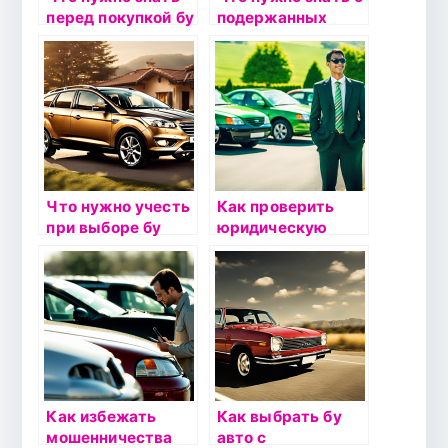
перед покупкой бу
подержанных
автомобиля:
автомобилях с
секреты
автоматической
экспертов
коробкой передач
Что нужно учесть
Как проверить
при выборе бу
юридическую
авто для семьи:
чистоту
безопасность и
подержанного
комфорт
автомобиля перед
покупкой
Как избежать
Как выбрать бу
мошенничества
авто с