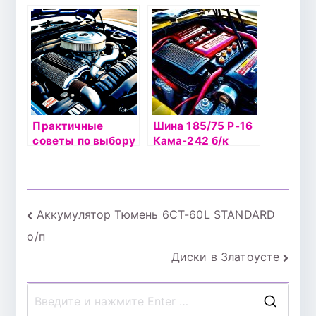
при покупке
минимальным
подержанного
расходом
авто: полезные
топлива:
советы
экономные
варианты
Практичные
Шина 185/75 Р-16
советы по выбору
Кама-242 б/к
подержанного
авто: что искать
при осмотре
Навигация
Аккумулятор Тюмень 6СТ-60L STANDARD
о/п
по
Диски в Златоусте
записям
П