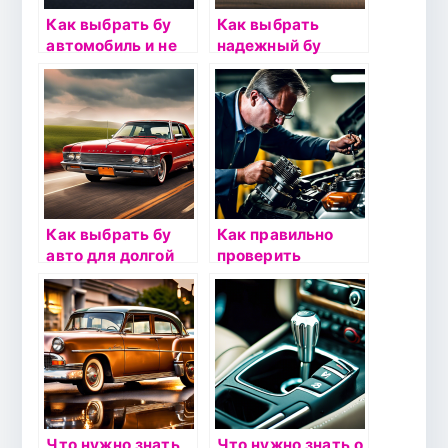
Как выбрать бу
Как выбрать
автомобиль и не
надежный бу
ошибиться с
автомобиль:
маркой и моделью
основные
критерии и
проверки
Как выбрать бу
Как правильно
авто для долгой
проверить
эксплуатации:
техническое
проверяем
состояние
прочность и износ
подержанного
деталей
автомобиля
Что нужно знать
Что нужно знать о