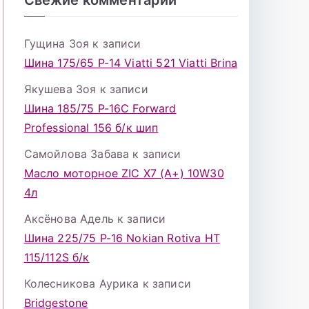
Гущина Зоя
к записи
Шина 175/65 Р-14 Viatti 521 Viatti Brina
Якушева Зоя
к записи
Шина 185/75 Р-16С Forward
Professional 156 б/к шип
Самойлова Забава
к записи
Масло моторное ZIC X7 (A+) 10W30
4л
Аксёнова Адель
к записи
Шина 225/75 Р-16 Nokian Rotiva HT
115/112S б/к
Колесникова Аурика
к записи
Bridgestone