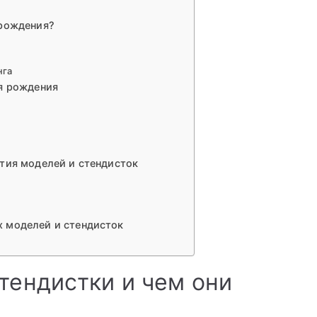
 рождения?
нга
ня рождения
тия моделей и стендисток
 моделей и стендисток
стендистки и чем они