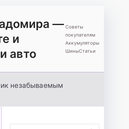
ладомира —
Советы
те и
покупателям
Аккумуляторы
и авто
Шины
Статьи
дник незабываемым