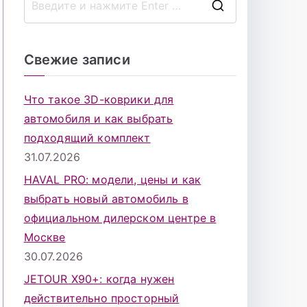
П
о
и
Свежие записи
с
к
Что такое 3D-коврики для
д
автомобиля и как выбрать
л
подходящий комплект
я
31.07.2026
:
HAVAL PRO: модели, цены и как
выбрать новый автомобиль в
официальном дилерском центре в
Москве
30.07.2026
JETOUR X90+: когда нужен
действительно просторный