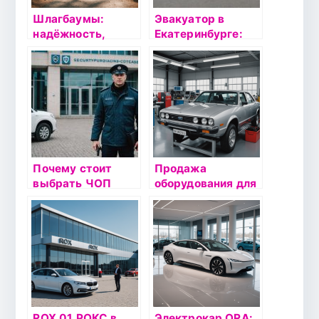
Шлагбаумы:
Эвакуатор в
надёжность,
Екатеринбурге:
безопасность и
Надёжные услуги
современные
по доступной цене
технологии
Почему стоит
Продажа
выбрать ЧОП
оборудования для
«Урал-
диагностики авто:
безопасность»
Как выбрать
для охраны
лучшее
вашего бизнеса
ROX 01 РОКС в
Электрокар ORA: