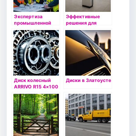
я клиника
Эстевита
Экспертиза
Эффективные
промышленной
решения для
безопасности:
организации
почему выбор
пространства: от
компании
информационных
«Вексиллум» –
стоек до урн для
лучшее решение
мусора
Диск колесный
Диски в Златоусте
ARRIVO R15 4×100
36/60,1 AR051
серебристый