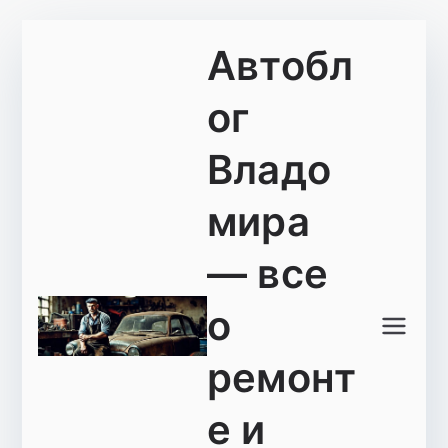
Перейти
Автобл
к
содержимому
ог
Владо
мира
— все
о
ремонт
е и