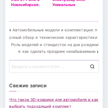
Новосибирске:
Уникальные
Официальный
возможности в
дилер ROX и его
дилерском центре
преимущества
БорисХоф
для
Навигация
Автомобильные модели и комплектации: п
автолюбителей
олный обзор и технические характеристики
по
Роль моделей и стендисток на дне рождени
записям
я: как сделать праздник незабываемым
П
о
и
Свежие записи
с
к
Что такое 3D-коврики для автомобиля и как
д
выбрать подходящий комплект