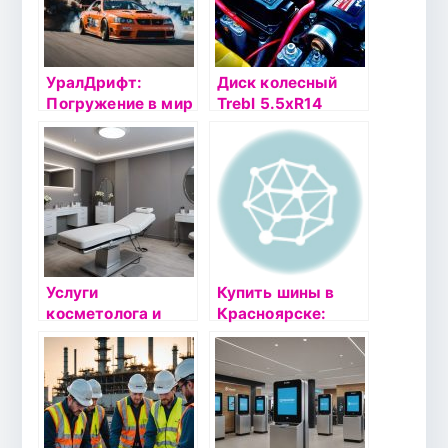
УралДрифт:
Диск колесный
Погружение в мир
Trebl 5.5хR14
автоспорта и
4х100 ЕТ43
дрифта
DIA60.1
серебристый
Услуги
Купить шины в
косметолога и
Красноярске:
консультации
Магазин шин и
дерматолога по
литых дисков
выгодной
Шинапоставка
стоимости в
Екатеринбурге —
косметологическа