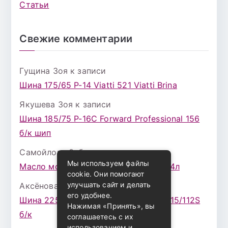
Статьи
Свежие комментарии
Гущина Зоя
к записи
Шина 175/65 Р-14 Viatti 521 Viatti Brina
Якушева Зоя
к записи
Шина 185/75 Р-16С Forward Professional 156
б/к шип
Самойлова Забава
к записи
Мы используем файлы
Масло моторное ZIC X7 (A+) 10W30 4л
cookie. Они помогают
улучшать сайт и делать
Аксёнова Адель
к записи
его удобнее.
Шина 225/75 Р-16 Nokian Rotiva HT 115/112S
Нажимая «Принять», вы
б/к
соглашаетесь с их
использованием и