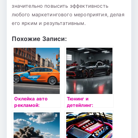
значительно повысить эффективность
любого маркетингового мероприятия, делая
его ярким и результативным.
Похожие Записи:
Оклейка авто
Тюнинг и
рекламой:
детейлинг:
продвижение на
Искусство
колесах
преобразования
автомобиля в Pro
Service