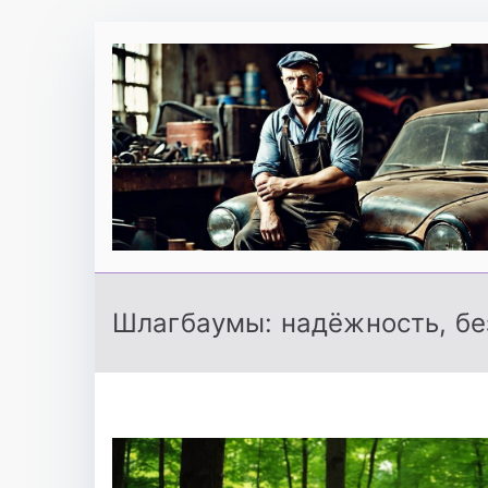
Перейти
к
содержимому
Шлагбаумы: надёжность, бе