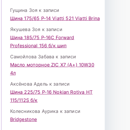
Гущина Зоя
к записи
Шина 175/65 Р-14 Viatti 521 Viatti Brina
Якушева Зоя
к записи
Шина 185/75 Р-16С Forward
Professional 156 б/к шип
Самойлова Забава
к записи
Масло моторное ZIC X7 (A+) 10W30
4л
Аксёнова Адель
к записи
Шина 225/75 Р-16 Nokian Rotiva HT
115/112S б/к
Колесникова Аурика
к записи
Bridgestone