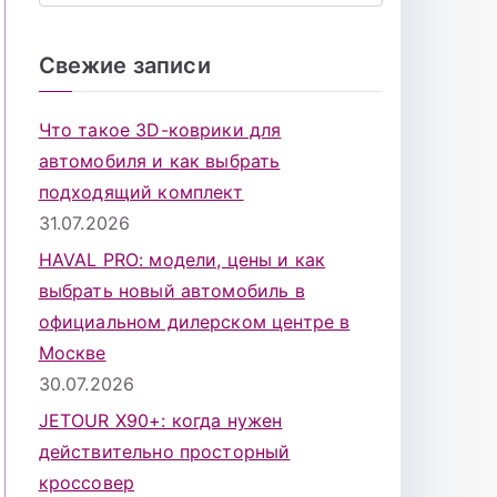
о
и
Свежие записи
с
к
Что такое 3D-коврики для
д
автомобиля и как выбрать
л
подходящий комплект
я
31.07.2026
:
HAVAL PRO: модели, цены и как
выбрать новый автомобиль в
официальном дилерском центре в
Москве
30.07.2026
JETOUR X90+: когда нужен
действительно просторный
кроссовер