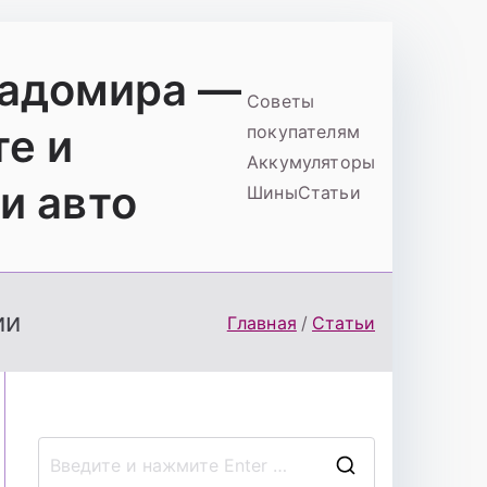
ладомира —
Советы
те и
покупателям
Аккумуляторы
и авто
Шины
Статьи
ии
Главная
Статьи
П