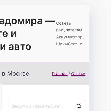
ладомира —
Советы
те и
покупателям
Аккумуляторы
и авто
Шины
Статьи
 в Москве
Главная
Статьи
П