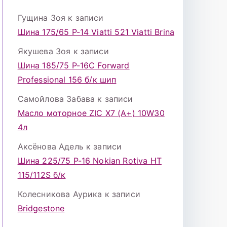
Гущина Зоя
к записи
Шина 175/65 Р-14 Viatti 521 Viatti Brina
Якушева Зоя
к записи
Шина 185/75 Р-16С Forward
Professional 156 б/к шип
Самойлова Забава
к записи
Масло моторное ZIC X7 (A+) 10W30
4л
Аксёнова Адель
к записи
Шина 225/75 Р-16 Nokian Rotiva HT
115/112S б/к
Колесникова Аурика
к записи
Bridgestone