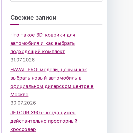
о
и
Свежие записи
с
к
Что такое 3D-коврики для
д
автомобиля и как выбрать
л
подходящий комплект
я
31.07.2026
:
HAVAL PRO: модели, цены и как
выбрать новый автомобиль в
официальном дилерском центре в
Москве
30.07.2026
JETOUR X90+: когда нужен
действительно просторный
кроссовер