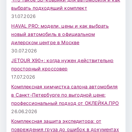
д
выбрать подходящий комплект
л
31.07.2026
я
HAVAL PRO: модели, цены и как выбрать
:
новый автомобиль в официальном
дилерском центре в Москве
30.07.2026
JETOUR X90+: когда нужен действительно
просторный кроссовер
17.07.2026
Комплексная химчистка салона автомобиля
в Санкт-Петербурге по выгодной цене:
профессиональный подход от ОКЛЕЙКА.ПРО
26.06.2026
Комплексная защита экспедитора: от
повреждения груза до ошибок в документах