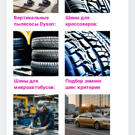
Вертикальные
Шины для
пылесосы Dyson:
кроссоверов:
идеальные
особенности
помощники по
выбора и
уборке в Москве
эксплуатации
Шины для
Подбор зимних
микроавтобусов:
шин: критерии
особенности
выбора и
выбора и
рекомендации
эксплуатации