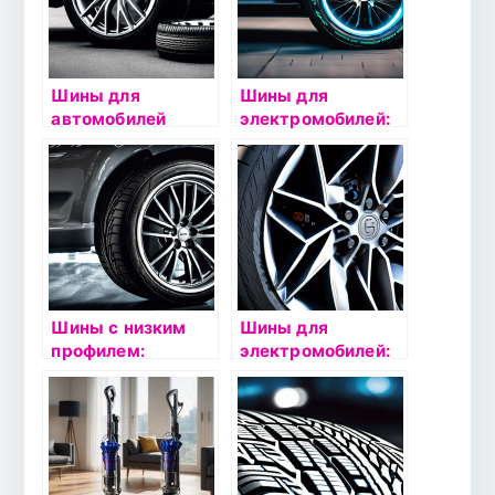
Шины для
Шины для
автомобилей
электромобилей:
класса люкс:
особенности
особенности
выбора и
выбора и
эксплуатации
эксплуатации
Шины с низким
Шины для
профилем:
электромобилей:
особенности
особенности
выбора и
выбора и
эксплуатации
эксплуатации