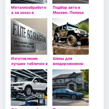
Металлообработк
Подбор авто в
а на заказ в
Москве: Полное
Москве: Как
руководство по
выбрать
услугам
надежного
автоподбора с
партнера
пробегом
Изготовление
Шины для
лучших табличек в
внедорожников:
Москве по
особенности
отличной цене
выбора и
эксплуатации