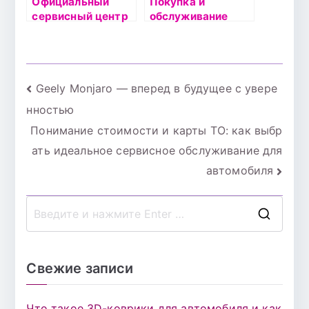
Официальный
Покупка и
сервисный центр
обслуживание
Volkswagen:
автомобилей:
Качественное
велосипед вашего
техобслуживание
завтра
у дилера в Москве
Навигация
Geely Monjaro — вперед в будущее с увере
нностью
по
Понимание стоимости и карты ТО: как выбр
записям
ать идеальное сервисное обслуживание для
автомобиля
П
о
и
Свежие записи
с
к
Что такое 3D-коврики для автомобиля и как