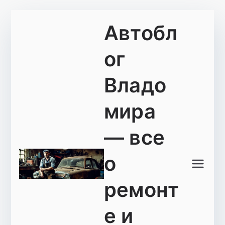
Перейти
Автобл
к
содержимому
ог
Владо
мира
— все
о
ремонт
е и