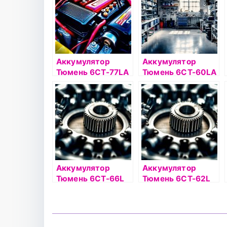
Аккумулятор
Аккумулятор
Тюмень 6СТ-77LA
Тюмень 6СТ-60LA
PREMIUM
PREMIUM
Аккумулятор
Аккумулятор
Тюмень 6СТ-66L
Тюмень 6СТ-62L
STANDARD о/п
STANDARD о/п