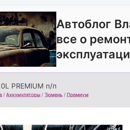
Автоблог В
все о ремон
эксплуатаци
20L PREMIUM п/п
в
Аккумуляторы
Тюмень
Премиум