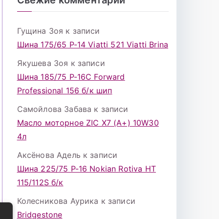
Гущина Зоя
к записи
Шина 175/65 Р-14 Viatti 521 Viatti Brina
Якушева Зоя
к записи
Шина 185/75 Р-16С Forward
Professional 156 б/к шип
Самойлова Забава
к записи
Масло моторное ZIC X7 (A+) 10W30
4л
Аксёнова Адель
к записи
Шина 225/75 Р-16 Nokian Rotiva HT
115/112S б/к
Колесникова Аурика
к записи
Bridgestone