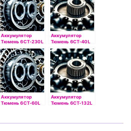
Аккумулятор
Аккумулятор
Тюмень 6СТ-230L
Тюмень 6СТ-40L
PREMIUM о/п
Asia о/п
Аккумулятор
Аккумулятор
Тюмень 6СТ-60L
Тюмень 6СТ-132L
Asia о/п
STANDARD