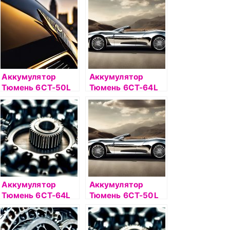
Аккумулятор
Аккумулятор
Тюмень 6СТ-50L
Тюмень 6СТ-64L
PREMIUM п/п
PREMIUM о/п
Аккумулятор
Аккумулятор
Тюмень 6СТ-64L
Тюмень 6СТ-50L
PREMIUM
PREMIUM о/п