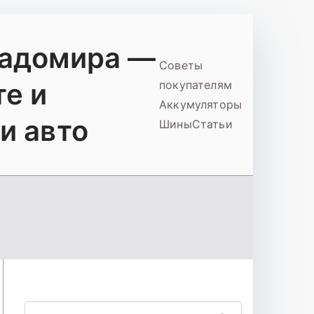
ладомира —
Советы
те и
покупателям
Аккумуляторы
и авто
Шины
Статьи