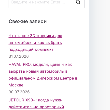
П
о
и
Свежие записи
с
к
Что такое 3D-коврики для
д
автомобиля и как выбрать
л
подходящий комплект
я
31.07.2026
:
HAVAL PRO: модели, цены и как
выбрать новый автомобиль в
официальном дилерском центре в
Москве
30.07.2026
JETOUR X90+: когда нужен
действительно просторный