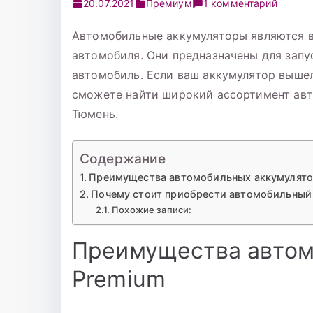
к
20.07.2021
Премиум
1 комментарий
записи
Автомобильные аккумуляторы являются 
Аккуму
автомобиля. Они предназначены для запу
Тюмен
6СТ-22
автомобиль. Если ваш аккумулятор вышел 
PREMI
сможете найти широкий ассортимент авт
п/
Тюмень.
п
Содержание
Преимущества автомобильных аккумулято
Почему стоит приобрести автомобильный
Похожие записи:
Преимущества автом
Premium