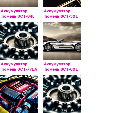
Аккумулятор
Аккумулятор
Тюмень 6СТ-64L
Тюмень 6СТ-50L
PREMIUM о/п
PREMIUM п/п
Аккумулятор
Аккумулятор
Тюмень 6СТ-77LA
Тюмень 6СТ-60L
PREMIUM о/п
PREMIUM о/п