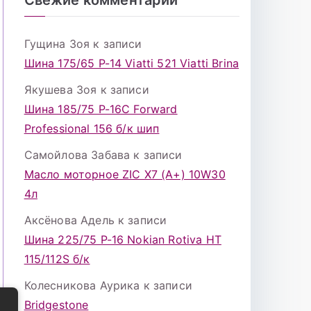
Гущина Зоя
к записи
Шина 175/65 Р-14 Viatti 521 Viatti Brina
Якушева Зоя
к записи
Шина 185/75 Р-16С Forward
Professional 156 б/к шип
Самойлова Забава
к записи
Масло моторное ZIC X7 (A+) 10W30
4л
Аксёнова Адель
к записи
Шина 225/75 Р-16 Nokian Rotiva HT
115/112S б/к
Колесникова Аурика
к записи
Bridgestone