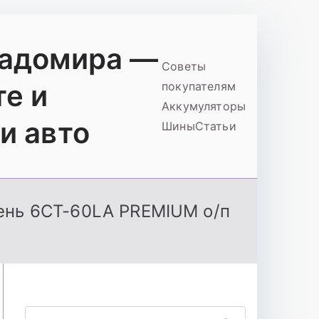
ладомира —
Советы
те и
покупателям
Аккумуляторы
и авто
Шины
Статьи
ень 6СТ-60LA PREMIUM о/п