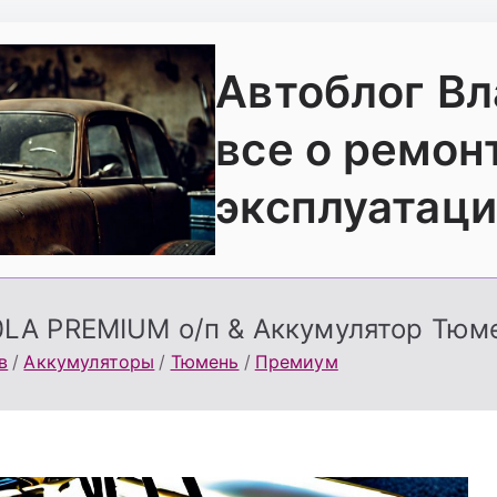
Автоблог В
все о ремон
эксплуатаци
LA PREMIUM о/п & Аккумулятор Тюм
в
Аккумуляторы
Тюмень
Премиум