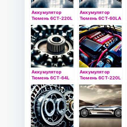
Аккумулятор
Аккумулятор
Тюмень 6СТ-220L
Тюмень 6СТ-60LA
PREMIUM п/п
PREMIUM
Аккумулятор
Аккумулятор
Тюмень 6СТ-64L
Тюмень 6СТ-220L
PREMIUM
PREMIUM о/п