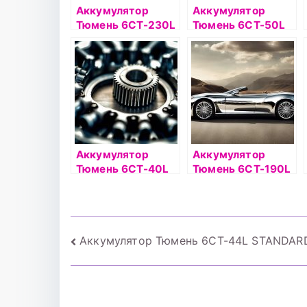
Аккумулятор
Аккумулятор
Тюмень 6СТ-230L
Тюмень 6СТ-50L
PREMIUM о/п
PREMIUM о/п
Аккумулятор
Аккумулятор
Тюмень 6СТ-40L
Тюмень 6СТ-190L
Asia о/п
STANDARD конус
Навигация
Аккумулятор Тюмень 6СТ-44L STANDARD
по
записям