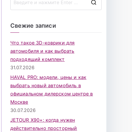
П
о
и
Свежие записи
с
к
Что такое 3D-коврики для
д
автомобиля и как выбрать
л
подходящий комплект
я
31.07.2026
:
HAVAL PRO: модели, цены и как
выбрать новый автомобиль в
официальном дилерском центре в
Москве
30.07.2026
JETOUR X90+: когда нужен
действительно просторный