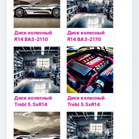
Диск колесный
Диск колесный
R14 ВАЗ-2110
R14 ВАЗ-2170
ТЗСК 35/58,5
MEFRO 35/58,6
серебристый
серебристый
Диск колесный
Диск колесный
Trebl 5.5хR14
Trebl 5.5хR14
4х108 ЕТ27
4х100 ЕТ43
DIA65.1
DIA60.1
серебристый
серебристый