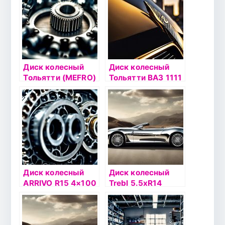
DIA58.6
серебристый
Диск колесный
Диск колесный
Тольятти (MEFRO)
Тольятти ВАЗ 1111
5.5xR14 4×108
(MEFRO) 4xR12
ET47.5 DIA63.3
3×98 ET40
черный
DIA58.6
серебристый
Диск колесный
Диск колесный
ARRIVO R15 4×100
Trebl 5.5хR14
36/60,1 AR051
4х100 ЕТ35
серебристый
DIA57.1
серебристый