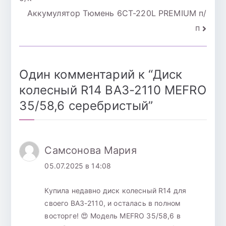
по
Аккумулятор Тюмень 6СТ-220L PREMIUM п/
записям
п
Один комментарий к “
Диск
колесный R14 ВАЗ-2110 MEFRO
35/58,6 серебристый
”
Самсонова Мария
05.07.2025 в 14:08
Купила недавно диск колесный R14 для
своего ВАЗ-2110, и осталась в полном
восторге! 😍 Модель MEFRO 35/58,6 в