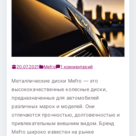
к
20.07.2021
Mefro
1 комментарий
записи
Металлические диски Mefro — это
Диск
высококачественные колесные диски,
колесный
R14
предназначенные для автомобилей
ВАЗ-2110
различных марок и моделей. Они
MEFRO
отличаются прочностью, долговечностью и
35/58,6
привлекательным внешним видом. Бренд
серебристый
Mefro широко известен на рынке