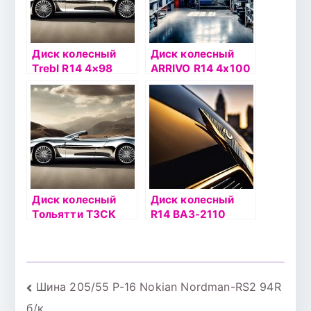
Диск колесный
Диск колесный
Trebl R14 4×98
ARRIVO R14 4х100
ВАЗ-2110 35/58,6
ET43 DIA60.1
серебристый
черный
Диск колесный
Диск колесный
Тольятти ТЗСК
R14 ВАЗ-2110
5.5xR14 4×100
ТЗСК 35/58,5
ET43 DIA60.1
черный
черный
Навигация
Шина 205/55 Р-16 Nokian Nordman-RS2 94R
б/к