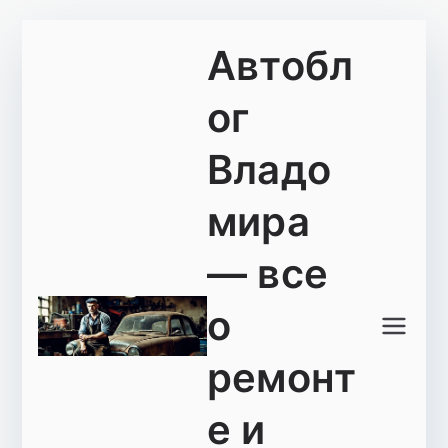
Перейти
Автобл
к
содержимому
ог
Владо
мира
— все
о
ремонт
е и