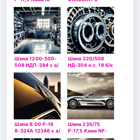
202 б/к НкШз
Златоусте
Шина 1200-500-
Шина 320/508
508 ИДП-284 с а/
ИД-304 н.с. 18 б/к
к НКШЗ
Шина 9.00 Р-16
Шина 235/75
Я-324А 123А6 с а/
Р-17,5 Кама NF-
к
202 б/к