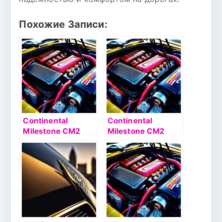
Похожие Записи:
Continental
Continental
Milestone CM2
Milestone CM2
130/90 R16 73H TL
150/80 R16 77H TL
WW Rear
WW Rear