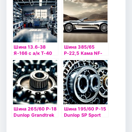
Шина 13.6-38
Шина 385/65
Я-166 с а/к Т-40
Р-22,5 Кама NF-
202
Шина 265/60 Р-18
Шина 195/60 Р-15
Dunlop Grandtrek
Dunlop SP Sport
PT3 110H б/к
LM704 88V б/к