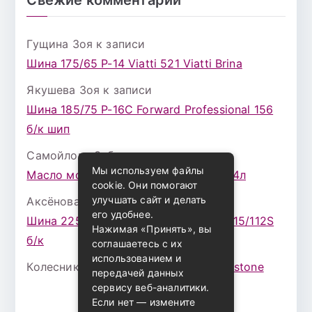
Гущина Зоя
к записи
Шина 175/65 Р-14 Viatti 521 Viatti Brina
Якушева Зоя
к записи
Шина 185/75 Р-16С Forward Professional 156
б/к шип
Самойлова Забава
к записи
Мы используем файлы
Масло моторное ZIC X7 (A+) 10W30 4л
cookie. Они помогают
улучшать сайт и делать
Аксёнова Адель
к записи
его удобнее.
Шина 225/75 Р-16 Nokian Rotiva HT 115/112S
Нажимая «Принять», вы
б/к
соглашаетесь с их
использованием и
Колесникова Аурика
к записи
Bridgestone
передачей данных
сервису веб-аналитики.
Если нет — измените