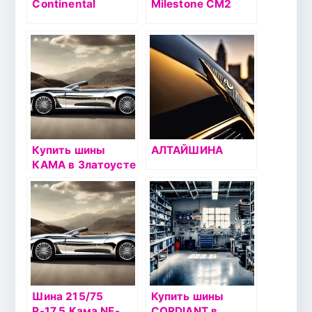
Continental
Milestone CM2
Купить шины
АЛТАЙШИНА
КАМА в Златоусте
Шина 215/75
Купить шины
Р-17,5 Кама NF-
CORDIANT в