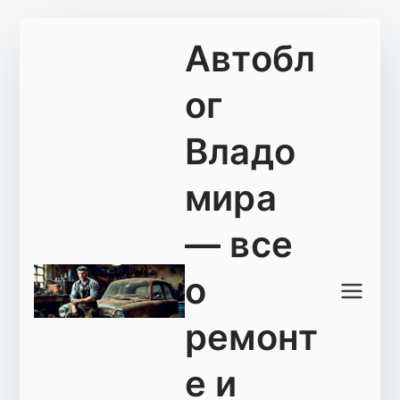
Перейти
Автобл
к
содержимому
ог
Владо
мира
— все
о
ремонт
е и