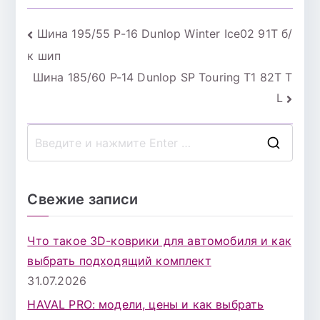
Навигация
Шина 195/55 Р-16 Dunlop Winter Ice02 91T б/
к шип
по
Шина 185/60 Р-14 Dunlop SP Touring T1 82T T
записям
L
П
о
и
Свежие записи
с
к
Что такое 3D-коврики для автомобиля и как
д
выбрать подходящий комплект
л
31.07.2026
я
HAVAL PRO: модели, цены и как выбрать
: