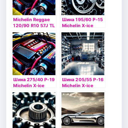
Michelin Reggae
Шина 195/60 Р-15
120/90 R10 57J TL
Michelin X-ice
North 4 92T б/к
шип
Шина 275/40 Р-19
Шина 205/55 Р-16
Michelin X-ice
Michelin X-ice
North 4 105H шип
North 4 94Тб/к ш