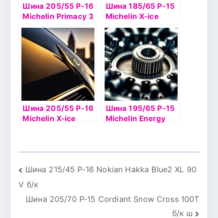
Шина 205/55 Р-16
Шина 185/65 Р-15
Michelin Primacy 3
Michelin X-ice
GRNX 91V б/к
North 4 92Т TL
шип
Шина 205/55 Р-16
Шина 195/65 Р-15
Michelin X-ice
Michelin Energy
North 2 94Т б/к
Saver 91Т
шип
Навигация
Шина 215/45 Р-16 Nokian Hakka Blue2 XL 90
V б/к
по
Шина 205/70 Р-15 Cordiant Snow Cross 100T
записям
б/к ш