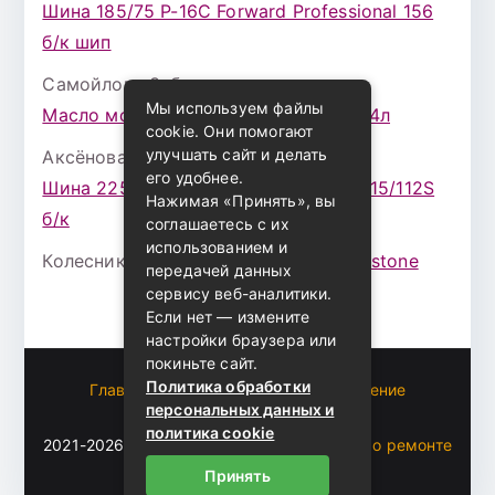
Шина 185/75 Р-16С Forward Professional 156
б/к шип
Самойлова Забава
к записи
Мы используем файлы
Масло моторное ZIC X7 (A+) 10W30 4л
cookie. Они помогают
улучшать сайт и делать
Аксёнова Адель
к записи
его удобнее.
Шина 225/75 Р-16 Nokian Rotiva HT 115/112S
Нажимая «Принять», вы
б/к
соглашаетесь с их
использованием и
Колесникова Аурика
к записи
Bridgestone
передачей данных
сервису веб-аналитики.
Если нет — измените
настройки браузера или
покиньте сайт.
Политика обработки
Главная
Пользовательское соглашение
персональных данных и
Карта сайта
политика cookie
2021-2026 (c)
Автоблог Владомира — все о ремонте
и эксплуатации авто
.
Принять