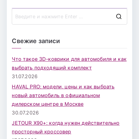
П
о
и
Свежие записи
с
к
Что такое 3D-коврики для автомобиля и как
д
выбрать подходящий комплект
л
31.07.2026
я
HAVAL PRO: модели, цены и как выбрать
:
новый автомобиль в официальном
дилерском центре в Москве
30.07.2026
JETOUR X90+: когда нужен действительно
просторный кроссовер