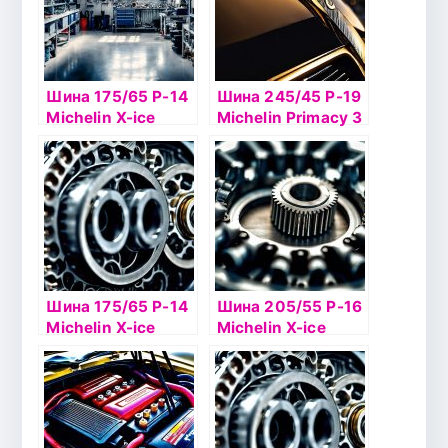
Шина 175/65 Р-14
Шина 245/45 Р-19
Michelin X-ice
Michelin Primacy 3
North 3 86Т шип
Шина 175/65 Р-14
Шина 205/55 Р-16
Michelin X-ice
Michelin X-ice
North 2 86Т б/к
North 4 94Тб/к ш
шип