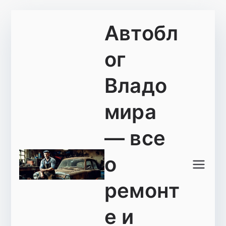
Перейти
Автобл
к
содержимому
ог
Владо
мира
— все
о
ремонт
е и