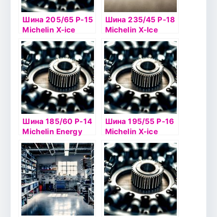
Шина 205/65 Р-15
Шина 235/45 Р-18
Michelin X-ice
Michelin X-Ice
North 3 99Т б/к
North 4 98T шип
Шина 185/60 Р-14
Шина 195/55 Р-16
Michelin Energy
Michelin X-ice
XM2 82H б/к
North 2 91T б/к
шип