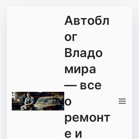
Перейти
Автобл
к
содержимому
ог
Владо
мира
— все
о
ремонт
е и