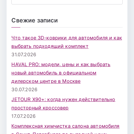
П
о
и
Свежие записи
с
к
Что такое 3D-коврики для автомобиля и как
д
выбрать подходящий комплект
л
31.07.2026
я
HAVAL PRO: модели, цены и как выбрать
:
новый автомобиль в официальном
дилерском центре в Москве
30.07.2026
JETOUR X90+: когда нужен действительно
просторный кроссовер
17.07.2026
Комплексная химчистка салона автомобиля