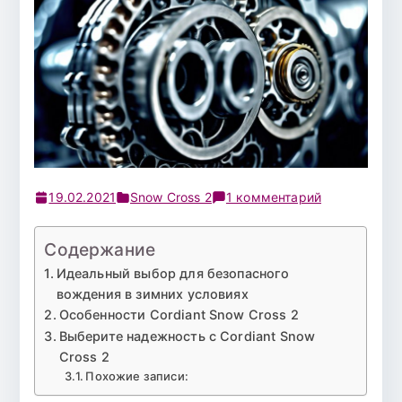
к
19.02.2021
Snow Cross 2
1 комментарий
записи
Шина
Содержание
175/70
Идеальный выбор для безопасного
Р-13
вождения в зимних условиях
Cordiant
Особенности Cordiant Snow Cross 2
Snow
Выберите надежность с Cordiant Snow
Cross
Cross 2
2
Похожие записи:
82T