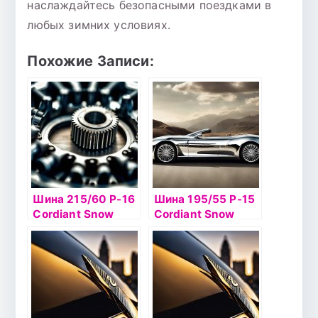
наслаждайтесь безопасными поездками в
любых зимних условиях.
Похожие Записи:
Шина 215/60 Р-16
Шина 195/55 Р-15
Cordiant Snow
Cordiant Snow
Cross 2 99Тб/к
Cross 2 89T б/к ш
шип