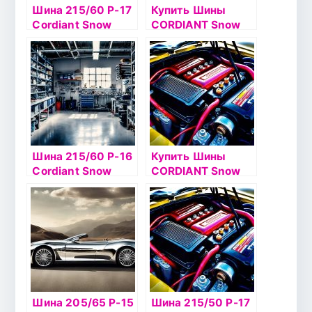
Шина 215/60 Р-17
Купить Шины
Cordiant Snow
CORDIANT Snow
Cross 2 100T б/к
Cross
ш
Шина 215/60 Р-16
Купить Шины
Cordiant Snow
CORDIANT Snow
Cross 95Т б/к шип
Cross 2
Шина 205/65 Р-15
Шина 215/50 Р-17