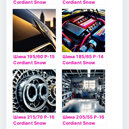
Cordiant Snow
Cordiant Snow
Cross 99T б/к шип
Cross 2 95Т б/к ш
Шина 195/60 Р-15
Шина 185/65 Р-14
Cordiant Snow
Cordiant Snow
Cross 92T б/к ш
Cross 86T б/к шип
Шина 215/70 Р-16
Шина 205/55 Р-16
Cordiant Snow
Cordiant Snow