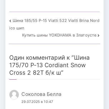
Cross 2 104T б/к ш
Cross 2 94Tб/к
шип
Навигация
Шина 185/55 Р-15 Viatti 522 Viatti Brina Nord
ico шип
по
Купить шины YOKOHAMA в Златоусте
записям
Один комментарий к “
Шина
175/70 Р-13 Cordiant Snow
Cross 2 82T б/к ш
”
Соколова Белла
29.07.2025 в 10:47