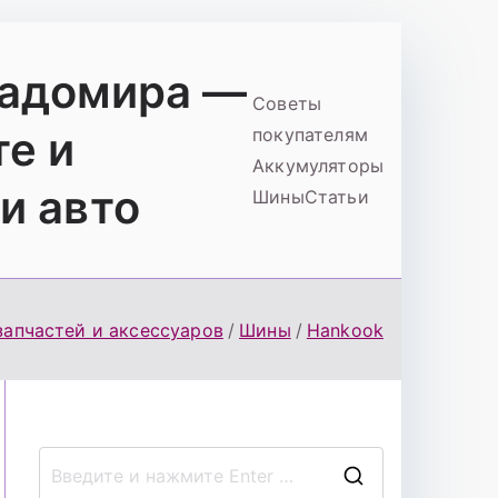
ладомира —
Советы
те и
покупателям
Аккумуляторы
и авто
Шины
Статьи
запчастей и аксессуаров
Шины
Hankook
П