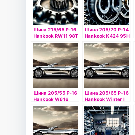
Шина 215/65 Р-16
Шина 205/70 Р-14
Hankook RW11 98Т
Hankook K424 95H
б/к шип
б/к
Шина 205/55 Р-16
Шина 205/65 Р-16
Hankook W616
Hankook Winter I
94T б/к
Pike RS2 W429
95T шип