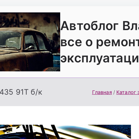
Автоблог В
все о ремон
эксплуатаци
435 91Т б/к
Главная
Каталог 