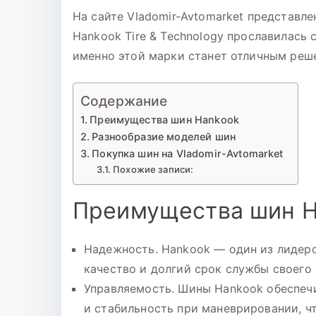
записи
На сайте Vladomir-Avtomarket представл
Шина
Hankook Tire & Technology прославилась
195/65
Р-15
именно этой марки станет отличным реш
Hankoo
K435
Содержание
91Т
Преимущества шин Hankook
б/
Разнообразие моделей шин
к
Покупка шин на Vladomir-Avtomarket
Похожие записи:
Преимущества шин H
Надежность. Hankook — один из лидер
качество и долгий срок службы своего 
Управляемость. Шины Hankook обеспеч
и стабильность при маневрировании, ч