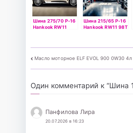
Шина 275/70 Р-16
Шина 215/65 Р-16
Hankook RW11
Hankook RW11 98T
114T шип
Навигация
Масло моторное ELF EVOL 900 0W30 4л
по
записям
Один комментарий к “
Шина 1
Панфилова Лира
20.07.2026 в 16:23