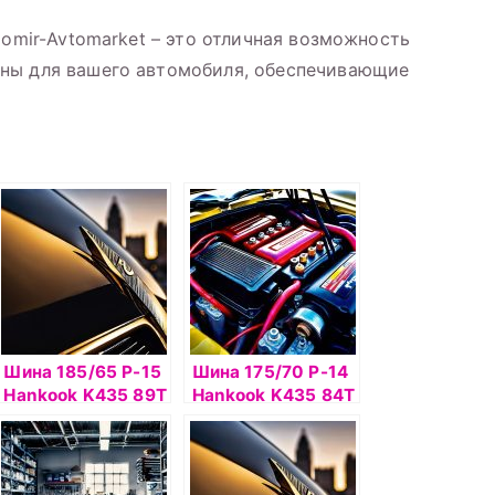
domir-Avtomarket – это отличная возможность
ны для вашего автомобиля, обеспечивающие
Шина 185/65 Р-15
Шина 175/70 Р-14
Hankook K435 89Т
Hankook K435 84Т
б/к
б/к