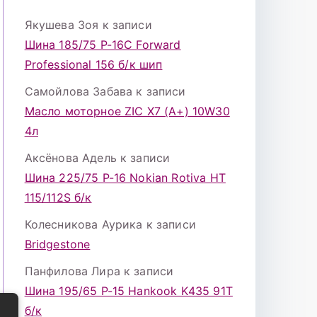
Якушева Зоя
к записи
Шина 185/75 Р-16С Forward
Professional 156 б/к шип
Самойлова Забава
к записи
Масло моторное ZIC X7 (A+) 10W30
4л
Аксёнова Адель
к записи
Шина 225/75 Р-16 Nokian Rotiva HT
115/112S б/к
Колесникова Аурика
к записи
Bridgestone
Панфилова Лира
к записи
Шина 195/65 Р-15 Hankook K435 91Т
б/к