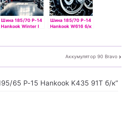
Шина 185/70 Р-14
Шина 185/70 Р-14
Hankook Winter I
Hankook W616 б/к
Pike RS2 W429 б/к
шип
Аккумулятор 90 Bravo
95/65 Р-15 Hankook K435 91Т б/к
”