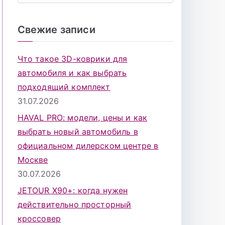
о
и
Свежие записи
с
к
Что такое 3D-коврики для
д
автомобиля и как выбрать
л
подходящий комплект
я
31.07.2026
:
HAVAL PRO: модели, цены и как
выбрать новый автомобиль в
официальном дилерском центре в
Москве
30.07.2026
JETOUR X90+: когда нужен
действительно просторный
кроссовер