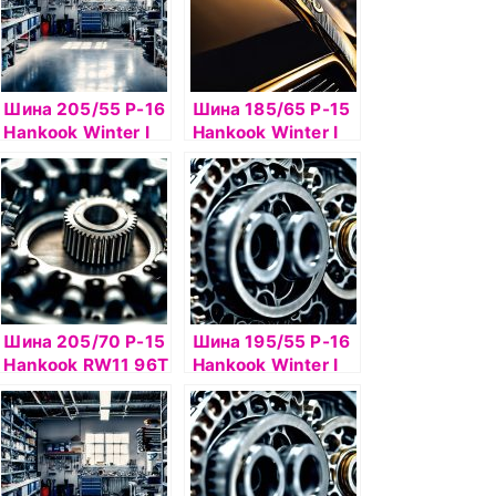
Шина 205/55 Р-16
Шина 185/65 Р-15
Hankook Winter I
Hankook Winter I
Pike W419 91Т шип
Pike RS2 W429
92Т б/к шип
Шина 205/70 Р-15
Шина 195/55 Р-16
Hankook RW11 96Т
Hankook Winter I
б/к шип
Pike RS2 W429
шип б/к