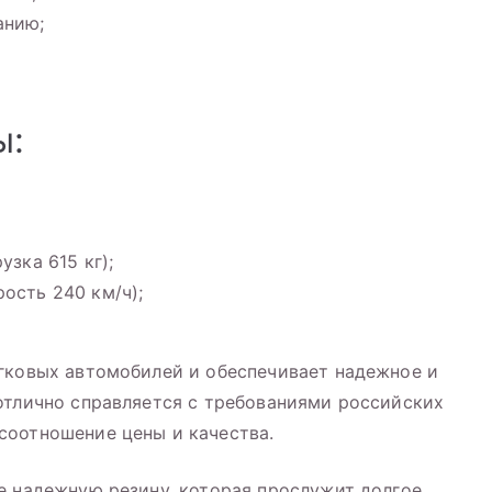
анию;
ы:
узка 615 кг);
ость 240 км/ч);
гковых автомобилей и обеспечивает надежное и
отлично справляется с требованиями российских
соотношение цены и качества.
е надежную резину, которая прослужит долгое