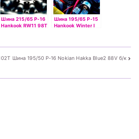
Шина 215/65 Р-16
Шина 195/65 Р-15
Hankook RW11 98Т
Hankook Winter I
б/к шип
Pike RS2 W429 91Т
б/к шип
102T
Шина 195/50 Р-16 Nokian Hakka Blue2 88V б/к