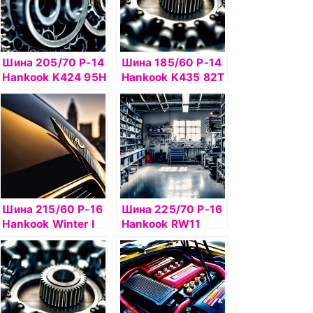
Шина 205/70 Р-14
Шина 185/60 Р-14
Hankook K424 95H
Hankook K435 82Т
б/к
б/к
Шина 215/60 Р-16
Шина 225/70 Р-16
Hankook Winter I
Hankook RW11
Pike RS2 W429
103T шип
шип