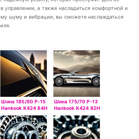
в управлении, а также насладиться комфортной и
ому шуму и вибрации, вы сможете наслаждаться
иля.
Шина 185/60 Р-15
Шина 175/70 Р-13
Hankook K424 84H
Hankook K424 82H
б/к
б/к