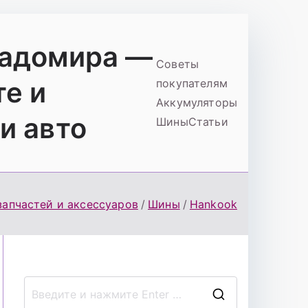
ладомира —
Советы
те и
покупателям
Аккумуляторы
и авто
Шины
Статьи
запчастей и аксессуаров
Шины
Hankook
П