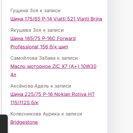
Гущина Зоя
к записи
Шина 175/65 Р-14 Viatti 521 Viatti Brina
Якушева Зоя
к записи
Шина 185/75 Р-16С Forward
Professional 156 б/к шип
Самойлова Забава
к записи
Масло моторное ZIC X7 (A+) 10W30
4л
Аксёнова Адель
к записи
Шина 225/75 Р-16 Nokian Rotiva HT
115/112S б/к
Колесникова Аурика
к записи
Bridgestone