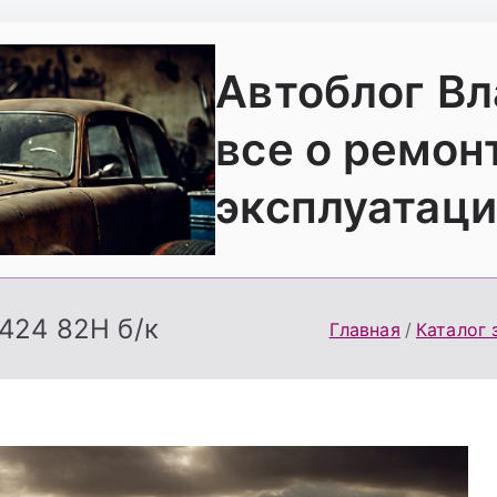
Автоблог В
все о ремон
эксплуатаци
424 82H б/к
Главная
Каталог 