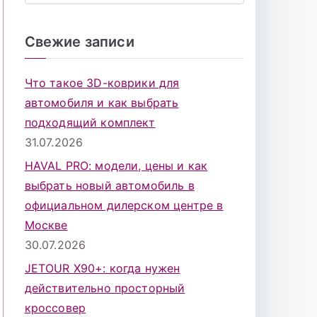
о
и
Свежие записи
с
к
Что такое 3D-коврики для
д
автомобиля и как выбрать
л
подходящий комплект
я
31.07.2026
:
HAVAL PRO: модели, цены и как
выбрать новый автомобиль в
официальном дилерском центре в
Москве
30.07.2026
JETOUR X90+: когда нужен
действительно просторный
кроссовер