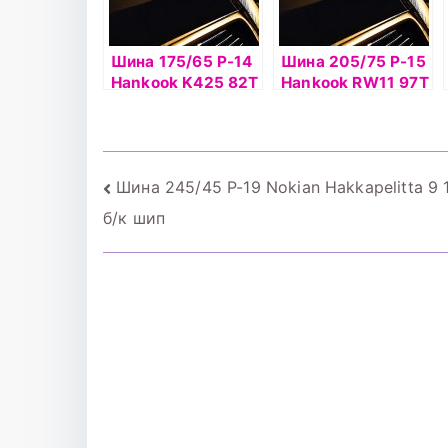
Шина 175/65 Р-14
Шина 205/75 Р-15
Hankook K425 82T
Hankook RW11 97Т
б/к
шип
Навигация
Шина 245/45 Р-19 Nokian Hakkapelitta 9 
б/к шип
по
записям