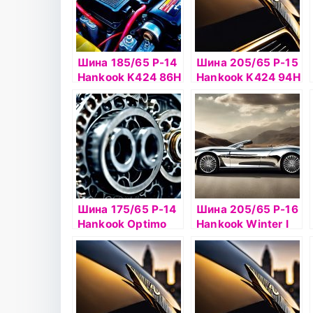
Шина 185/65 Р-14
Шина 205/65 Р-15
Hankook K424 86H
Hankook K424 94H
б/к
б/к
Шина 175/65 Р-14
Шина 205/65 Р-16
Hankook Optimo
Hankook Winter I
K715 82T б/к
Pike RS2 W429
95T шип