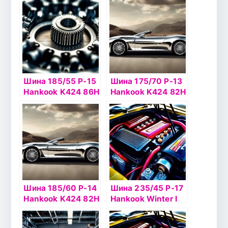
Шина 185/55 Р-15
Шина 175/70 Р-13
Hankook K424 86H
Hankook K424 82H
б/к
б/к
Шина 185/60 Р-14
Шина 235/45 Р-17
Hankook K424 82H
Hankook Winter I
б/к
Pike RS2 W429
97T шип