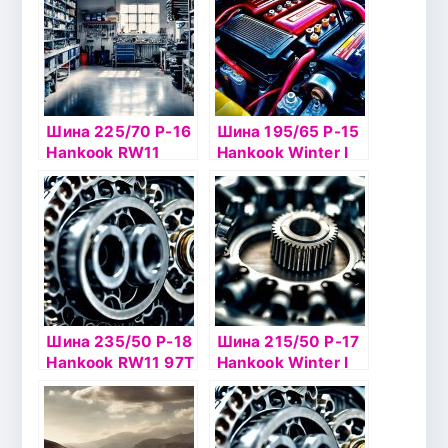
Шина 225/70 Р-16
Шина 195/65 Р-15
Hankook RW11
Hankook Winter I
103T шип
Pike RS2 W429 91Т
б/к шип
Шина 235/50 Р-18
Шина 215/50 Р-17
Hankook RW11 97T
Hankook Winter I
шип
Pike RS2 W429
95T шип