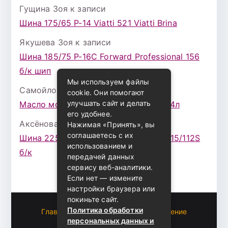
Гущина Зоя
к записи
Шина 175/65 Р-14 Viatti 521 Viatti Brina
Якушева Зоя
к записи
Шина 185/75 Р-16С Forward Professional 156
б/к шип
Мы используем файлы
Самойлова Забава
к записи
cookie. Они помогают
улучшать сайт и делать
Масло моторное ZIC X7 (A+) 10W30 4л
его удобнее.
Аксёнова Адель
к записи
Нажимая «Принять», вы
соглашаетесь с их
Шина 225/75 Р-16 Nokian Rotiva HT 115/112S
использованием и
б/к
передачей данных
сервису веб-аналитики.
Если нет — измените
настройки браузера или
покиньте сайт.
Политика обработки
Главная
Пользовательское соглашение
персональных данных и
Карта сайта