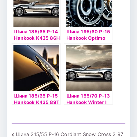
Шина 185/65 Р-14
Шина 195/60 Р-15
Hankook K435 86H
Hankook Optimo
K715 88T б/к
Шина 185/65 Р-15
Шина 155/70 Р-13
Hankook K435 89Т
Hankook Winter I
б/к
Pike RS2 W429
75Т б/к шип
Навигация
Шина 215/55 Р-16 Cordiant Snow Cross 2 97