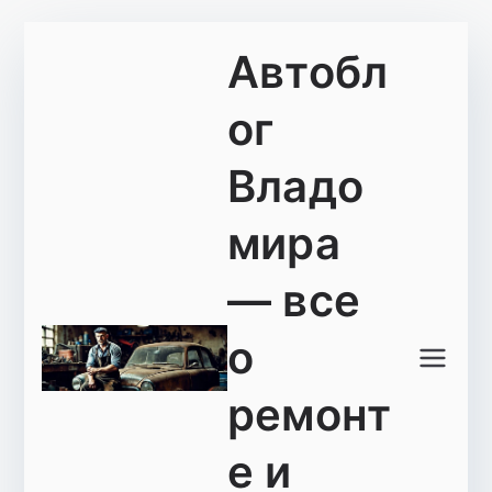
Перейти
Автобл
к
содержимому
ог
Владо
мира
— все
о
ремонт
е и