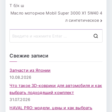
Т б/к ш
по
Масло моторное Mobil Super 3000 X1 5W40 4
записям
л синтетическое
П
о
и
Свежие записи
с
к
Запчасти из Японии
д
10.08.2026
л
Что такое 3D-коврики для автомобиля и как
я
выбрать подходящий комплект
:
31.07.2026
HAVAL PRO: модели, цены и как выбрать