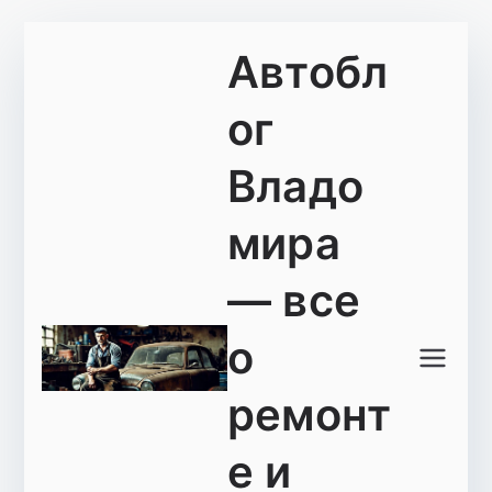
Перейти
Автобл
к
содержимому
ог
Владо
мира
— все
о
ремонт
е и