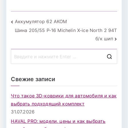
Навигация
Аккумулятор 62 АКОМ
Шина 205/55 Р-16 Michelin X-ice North 2 94Т
по
б/к шип
записям
П
о
и
Свежие записи
с
к
Что такое 3D-коврики для автомобиля и как
д
выбрать подходящий комплект
л
31.07.2026
я
HAVAL PRO: модели, цены и как выбрать
: