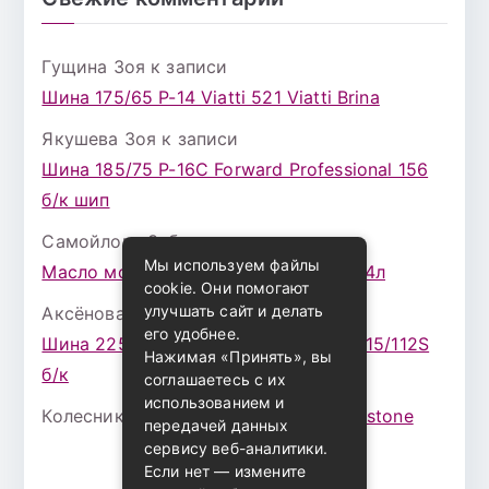
Гущина Зоя
к записи
Шина 175/65 Р-14 Viatti 521 Viatti Brina
Якушева Зоя
к записи
Шина 185/75 Р-16С Forward Professional 156
б/к шип
Самойлова Забава
к записи
Мы используем файлы
Масло моторное ZIC X7 (A+) 10W30 4л
cookie. Они помогают
улучшать сайт и делать
Аксёнова Адель
к записи
его удобнее.
Шина 225/75 Р-16 Nokian Rotiva HT 115/112S
Нажимая «Принять», вы
б/к
соглашаетесь с их
использованием и
Колесникова Аурика
к записи
Bridgestone
передачей данных
сервису веб-аналитики.
Если нет — измените