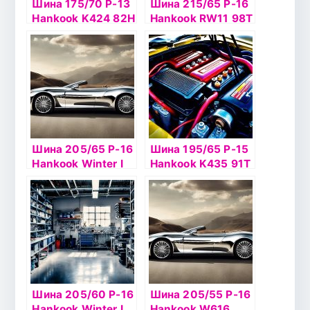
Шина 175/70 Р-13
Шина 215/65 Р-16
Hankook K424 82H
Hankook RW11 98Т
б/к
б/к шип
Шина 205/65 Р-16
Шина 195/65 Р-15
Hankook Winter I
Hankook K435 91Т
Pike RS2 W429
б/к
95T шип
Шина 205/60 Р-16
Шина 205/55 Р-16
Hankook Winter I
Hankook W616