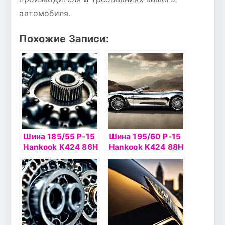
автомобиля.
Похожие Записи:
Шина 185/55 Р-15
Шина 195/60 Р-15
Hankook K424 86H
Hankook K424 88Н
б/к
б/к