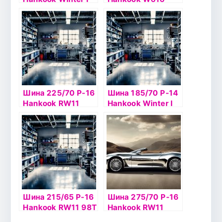
Pike W419 92T
94T б/к
шип
Шина 225/70 Р-16
Шина 185/70 Р-14
Hankook RW11
Hankook Winter I
103T шип
Pike RS2 W429 б/к
шип
Шина 215/65 Р-16
Шина 275/70 Р-16
Hankook RW11 98T
Hankook RW11
114T шип