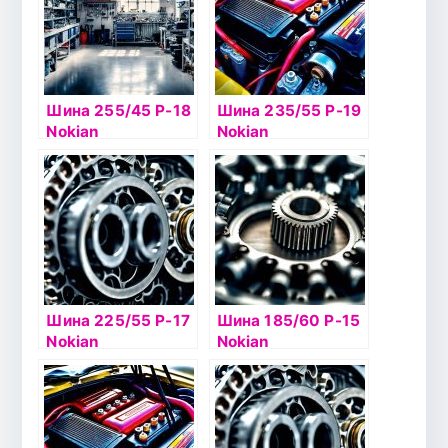
Шина 255/45 Р-18
Шина 235/55 Р-19
Nokian
Nokian
Hakkapelitta 8
Hakkapelitta R2
103T XL б/к шип
SUV 105R б/к
Шина 225/55 Р-17
Шина 185/60 Р-15
Nokian
Nokian
Hakkapelitta 8
Hakkapelitta 7 88Т
101T б/к шип
б/к шип