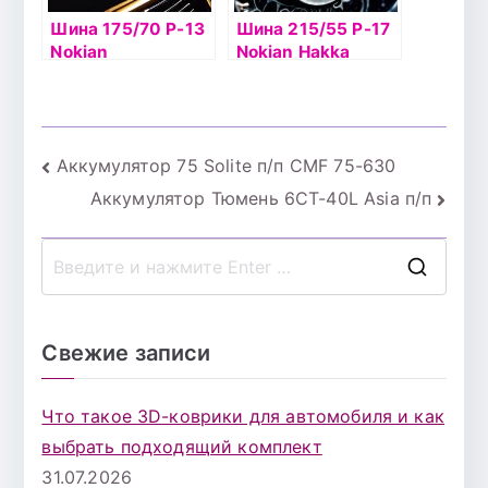
Шина 175/70 Р-13
Шина 215/55 Р-17
Nokian
Nokian Hakka
Hakkapelitta 8 82T
Blue2 98W б/к
б/к шип
Навигация
Аккумулятор 75 Solite п/п CMF 75-630
Аккумулятор Тюмень 6СТ-40L Asia п/п
по
записям
П
о
и
Свежие записи
с
к
Что такое 3D-коврики для автомобиля и как
д
выбрать подходящий комплект
л
31.07.2026