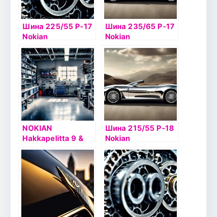
Шина 225/55 Р-17
Шина 235/65 Р-17
Nokian
Nokian
Hakkapelitta 7 XL
Hakkapelitta R2
101T б/к шип
SUV 108R б/к
NOKIAN
Шина 215/55 Р-18
Hakkapelitta 9 &
Nokian
NOKIAN
Hakkapelitta 8 SUV
HAKKAPELIITTA 9
99Т XL шип