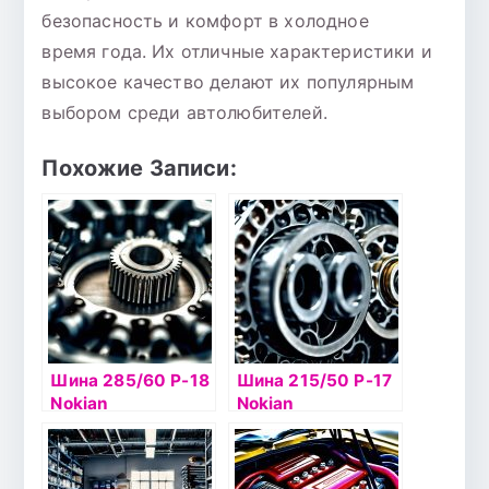
безопасность и комфорт в холодное
время года. Их отличные характеристики и
высокое качество делают их популярным
выбором среди автолюбителей.
Похожие Записи:
Шина 285/60 Р-18
Шина 215/50 Р-17
Nokian
Nokian
Hakkapelitta 7 SUV
Hakkapelitta 7 95Т
116T б/к шип
б/к шип