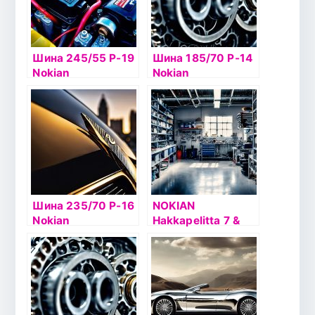
Шина 245/55 Р-19
Шина 185/70 Р-14
Nokian
Nokian
Hakkapelitta 9 SUV
Hakkapelitta 8 92T
107T б/к шип
б/к шип
Шина 235/70 Р-16
NOKIAN
Nokian
Hakkapelitta 7 &
Hakkapelitta 7 SUV
NOKIAN
106T б/к шип
HAKKAPELIITTA 7