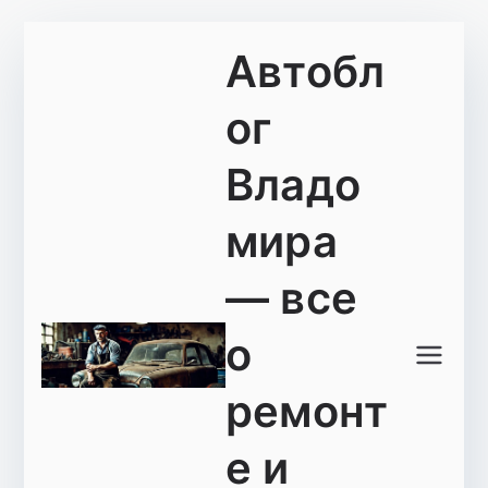
Перейти
Автобл
к
содержимому
ог
Владо
мира
— все
о
ремонт
е и