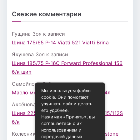
Свежие комментарии
Гущина Зоя
к записи
Шина 175/65 Р-14 Viatti 521 Viatti Brina
Якушева Зоя
к записи
Шина 185/75 Р-16С Forward Professional 156
б/к шип
Самойлова Забава
к записи
Мы используем файлы
Масло моторное ZIC X7 (A+) 10W30 4л
cookie. Они помогают
улучшать сайт и делать
Аксёнова Адель
к записи
его удобнее.
Шина 225/75 Р-16 Nokian Rotiva HT 115/112S
Нажимая «Принять», вы
б/к
соглашаетесь с их
использованием и
Колесникова Аурика
к записи
Bridgestone
передачей данных