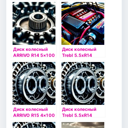
4х100 ЕТ43
5.5xR14 4×100
DIA60.1 черный
ET43 DIA60.1
черный
Диск колесный
Диск колесный
ARRIVO R14 5×100
Trebl 5.5хR14
43/57,1 AR042
4х100 ЕТ43
черный
DIA60.1
серебристый
Диск колесный
Диск колесный
ARRIVO R15 4×100
Trebl 5.5хR14
36/60,1 AR051
4х100 ЕТ45
серебристый
DIA56.6 черный