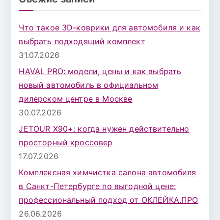
с
к
Что такое 3D-коврики для автомобиля и как
д
выбрать подходящий комплект
л
31.07.2026
я
HAVAL PRO: модели, цены и как выбрать
:
новый автомобиль в официальном
дилерском центре в Москве
30.07.2026
JETOUR X90+: когда нужен действительно
просторный кроссовер
17.07.2026
Комплексная химчистка салона автомобиля
в Санкт-Петербурге по выгодной цене:
профессиональный подход от ОКЛЕЙКА.ПРО
26.06.2026