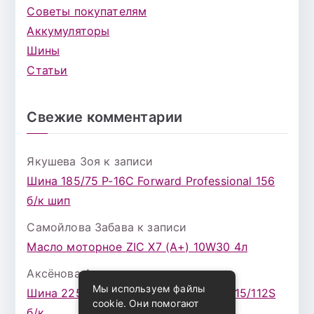
Советы покупателям
Аккумуляторы
Шины
Статьи
Свежие комментарии
Якушева Зоя
к записи
Шина 185/75 Р-16С Forward Professional 156
б/к шип
Самойлова Забава
к записи
Масло моторное ZIC X7 (A+) 10W30 4л
Аксёнова Адель
к записи
Мы используем файлы
Шина 225/75 Р-16 Nokian Rotiva HT 115/112S
cookie. Они помогают
б/к