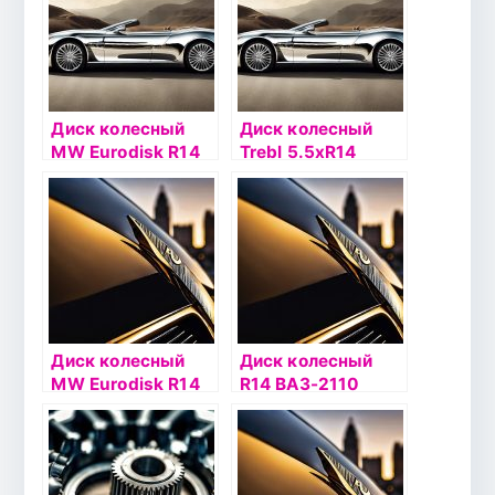
Диск колесный
Диск колесный
MW Eurodisk R14
Trebl 5.5хR14
5×100 35/57,1
4х100 ЕТ35
черный
DIA57.1
серебристый
Диск колесный
Диск колесный
MW Eurodisk R14
R14 ВАЗ-2110
4×98 35/58,6
ТЗСК 35/58,5
черный
черный