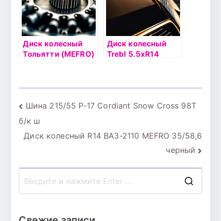
Диск колесный
Диск колесный
Тольятти (MEFRO)
Trebl 5.5хR14
5.5xR14 4×108
4х100 ЕТ45
ET47.5 DIA63.3
DIA56.6
черный
серебристый
Навигация
Шина 215/55 Р-17 Cordiant Snow Cross 98T
б/к ш
по
Диск колесный R14 ВАЗ-2110 MEFRO 35/58,6
записям
черный
П
о
и
Свежие записи