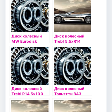
Диск колесный
Диск колесный
MW Eurodisk
Trebl 5.5хR14
5.5xR14 4×100
4х100 ЕТ38
ET43 DIA60.1
DIA54.1 черный
серебристый
Диск колесный
Диск колесный
Trebl R14 5×100
Тольятти ВАЗ
35/57,1 черный
2108 (MEFRO)
5xR13 4×98 ET35
DIA58.6 черный