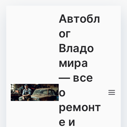
Перейти
Автобл
к
содержимому
ог
Владо
мира
— все
о
ремонт
е и