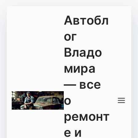
Перейти
Автобл
к
содержимому
ог
Владо
мира
— все
о
ремонт
е и