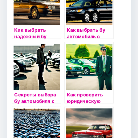
Как выбрать
Как выбрать бу
надежный бу
автомобиль с
автомобиль:
низким пробегом:
основные
на что обратить
критерии и
внимание
проверки
Секреты выбора
Как проверить
бу автомобиля с
юридическую
дизельным
чистоту
двигателем: на
подержанного
что обратить
автомобиля перед
внимание
покупкой