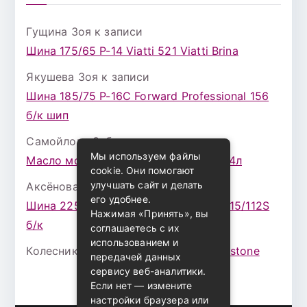
Гущина Зоя
к записи
Шина 175/65 Р-14 Viatti 521 Viatti Brina
Якушева Зоя
к записи
Шина 185/75 Р-16С Forward Professional 156
б/к шип
Самойлова Забава
к записи
Мы используем файлы
Масло моторное ZIC X7 (A+) 10W30 4л
cookie. Они помогают
улучшать сайт и делать
Аксёнова Адель
к записи
его удобнее.
Шина 225/75 Р-16 Nokian Rotiva HT 115/112S
Нажимая «Принять», вы
б/к
соглашаетесь с их
использованием и
Колесникова Аурика
к записи
Bridgestone
передачей данных
сервису веб-аналитики.
Если нет — измените
настройки браузера или