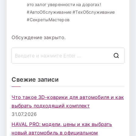
это залог уверенности на дорогах!
#АвтоОбслуживание #ТехОбслуживание
#СекретыМастеров
Обсуждение закрыто.
П
о
и
Свежие записи
с
к
Что такое 3D-коврики для автомобиля и как
д
выбрать подходящий комплект
л
31.07.2026
я
HAVAL PRO: модели, цены и как выбрать
:
новый автомобиль в официальном