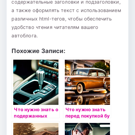
содержательные заголовки и подзаголовки,
а также оформлять текст с использованием
различных html-тегов, чтобы обеспечить
удобство чтения читателям вашего
автоблога.
Похожие Записи:
Что нужно знать о
Что нужно знать
подержанных
перед покупкой бу
автомобилях с
автомобиля:
автоматической
секреты
коробкой передач
экспертов