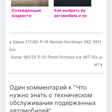
Охлаждающие
Как выбрать бу
жидкости
автомобиль и не
ошибиться с
маркой и моделью
Навигация
Шина 215/60 Р-16 Nokian Nordman-SX2 99H
б/к
по
Шина 185/55 Р-15 Pirelli Formula Ice 86T б/к ш
записям
ип
Один комментарий к “
Что
нужно знать о техническом
обслуживании подержанных
автомобилей
”