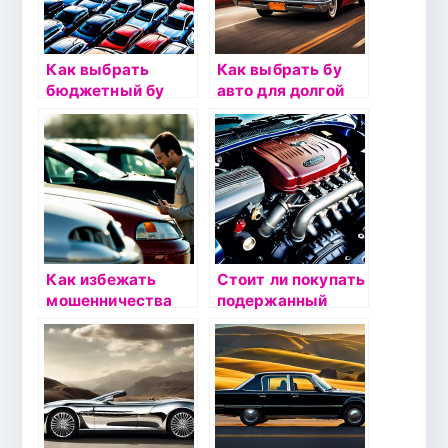
Как выбрать
Как выбрать бу
бюджетный бу
авто для долгой
автомобиль:
эксплуатации:
советы по поиску
проверяем
выгодных
прочность и износ
предложений
деталей
Как избежать
Стоит ли покупать
мошенничества
подержанный
при покупке
автомобиль с
подержанного
пробегом?
авто: полезные
Экспертное
советы
мнение