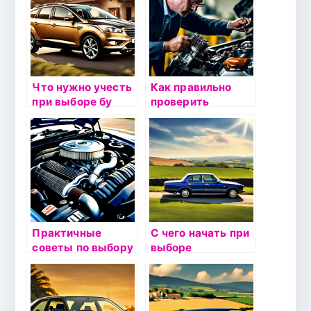
Что нужно учесть
Как правильно
при выборе бу
проверить
авто для семьи:
техническое
безопасность и
состояние
комфорт
подержанного
автомобиля
Практичные
С чего начать при
советы по выбору
выборе
подержанного
подержанного
авто: что искать
автомобиля:
при осмотре
пошаговая
инструкция