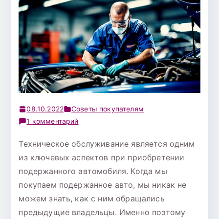
08.10.2022
Советы покупателям
к
1 комментарий
записи
Техническое обслуживание является одним
Что
из ключевых аспектов при приобретении
нужно
знать
подержанного автомобиля. Когда мы
о
покупаем подержанное авто, мы никак не
техническом
можем знать, как с ним обращались
обслуживании
предыдущие владельцы. Именно поэтому
подержанных