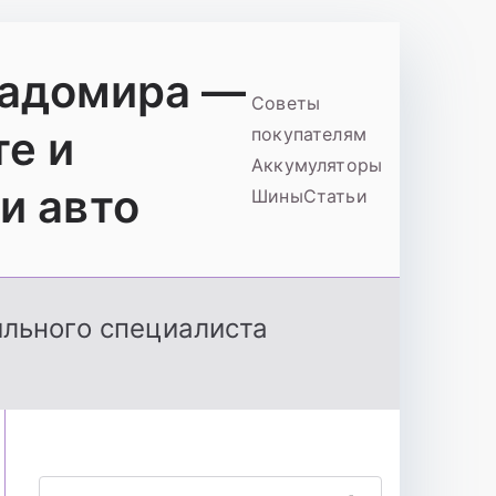
ладомира —
Советы
те и
покупателям
Аккумуляторы
и авто
Шины
Статьи
ильного специалиста