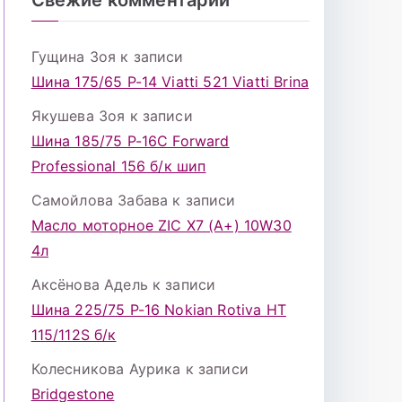
Гущина Зоя
к записи
Шина 175/65 Р-14 Viatti 521 Viatti Brina
Якушева Зоя
к записи
Шина 185/75 Р-16С Forward
Professional 156 б/к шип
Самойлова Забава
к записи
Масло моторное ZIC X7 (A+) 10W30
4л
Аксёнова Адель
к записи
Шина 225/75 Р-16 Nokian Rotiva HT
115/112S б/к
Колесникова Аурика
к записи
Bridgestone