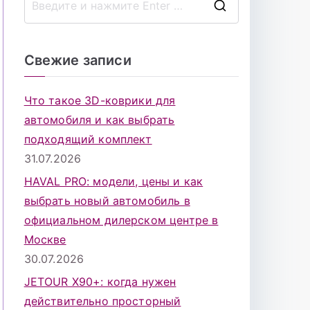
П
о
и
Свежие записи
с
к
Что такое 3D-коврики для
д
автомобиля и как выбрать
л
подходящий комплект
я
31.07.2026
:
HAVAL PRO: модели, цены и как
выбрать новый автомобиль в
официальном дилерском центре в
Москве
30.07.2026
JETOUR X90+: когда нужен
действительно просторный