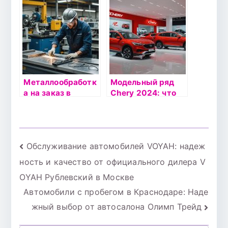
выбрать
услугам
идеальное
автоподбора с
сервисное
пробегом
обслуживание для
автомобиля
Металлообработк
Модельный ряд
а на заказ в
Chery 2024: что
Москве: Как
предлагает
выбрать
официальная
надежного
дилерская сеть ГК
партнера
АВТОРУСЬ в
Навигация
Обслуживание автомобилей VOYAH: надеж
Москве
ность и качество от официального дилера V
по
OYAH Рублевский в Москве
записям
Автомобили с пробегом в Краснодаре: Наде
жный выбор от автосалона Олимп Трейд