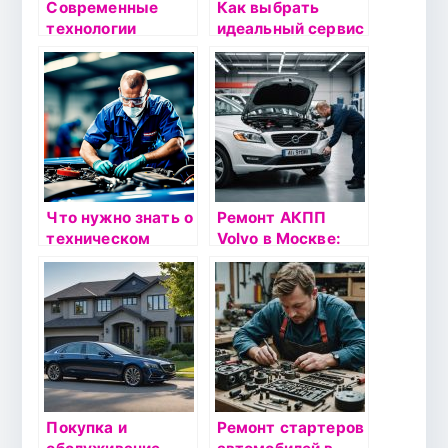
Современные
Как выбрать
технологии
идеальный сервис
ремонта
для вашего BMW:
пневмоподвески:
советы и
что нужно знать
рекомендации
каждому
автовладельцу
Что нужно знать о
Ремонт АКПП
техническом
Volvo в Москве:
обслуживании
полный
подержанных
путеводитель по
автомобилей
услугам
техцентра
Покупка и
Ремонт стартеров