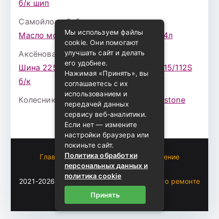
б/к шип
Самойлова Забава
к записи
Мы используем файлы
Масло моторное ZIC X7 (A+) 10W30 4л
cookie. Они помогают
улучшать сайт и делать
Аксёнова Адель
к записи
его удобнее.
Шина 225/75 Р-16 Nokian Rotiva HT 115/112S
Нажимая «Принять», вы
б/к
соглашаетесь с их
использованием и
Колесникова Аурика
к записи
Bridgestone
передачей данных
сервису веб-аналитики.
Если нет — измените
настройки браузера или
покиньте сайт.
Политика обработки
Главная
Пользовательское соглашение
персональных данных и
Карта сайта
политика cookie
2021-2026 (c)
Автоблог Владомира — все о ремонте
и эксплуатации авто
.
Принять