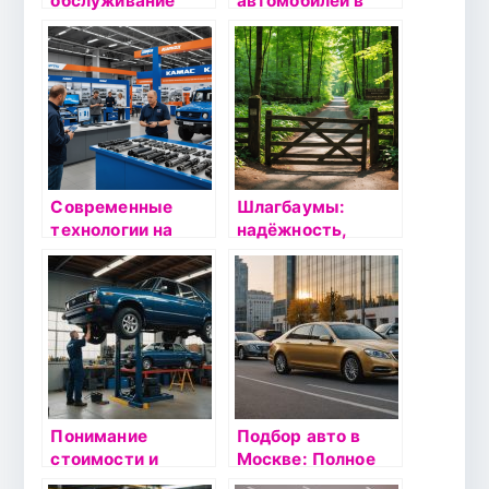
обслуживание
автомобилей в
автомобилей:
Москве по низкой
велосипед вашего
цене —
завтра
Восстановление
стартера авто от
АгрегатМоторс
Современные
Шлагбаумы:
технологии на
надёжность,
службе у
безопасность и
автомобильной
современные
промышленности:
технологии
как KAMAZ
внедряет
инновации
Понимание
Подбор авто в
стоимости и
Москве: Полное
карты ТО: как
руководство по