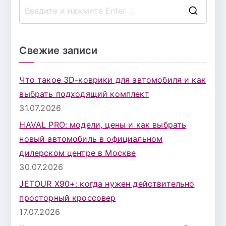
П
о
и
Свежие записи
с
к
Что такое 3D-коврики для автомобиля и как
д
выбрать подходящий комплект
л
31.07.2026
я
HAVAL PRO: модели, цены и как выбрать
:
новый автомобиль в официальном
дилерском центре в Москве
30.07.2026
JETOUR X90+: когда нужен действительно
просторный кроссовер
17.07.2026