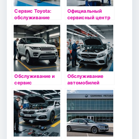
Сервис Toyota:
Официальный
обслуживание
сервисный центр
автомобилей в
Volkswagen:
«Тойота Центр
Качественное
Внуково»
техобслуживание
у дилера в Москве
Обслуживание и
Обслуживание
сервис
автомобилей
автомобилей Land
VOYAH:
Rover: Все, что
надежность и
нужно знать
качество от
владельцам
официального
дилера VOYAH
Рублевский в
Москве