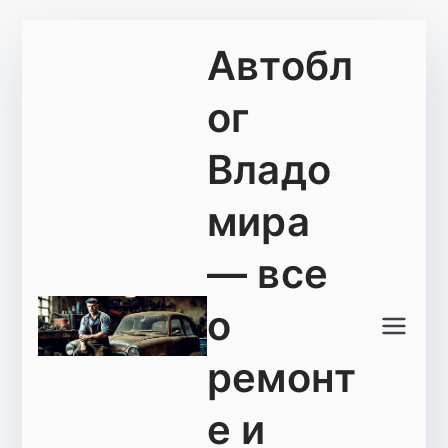
Перейти
Автобл
к
содержимому
ог
Владо
мира
— все
о
ремонт
е и